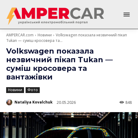
AMPERCAR.com
Новини
Volkswagen показала незвичний пікап
Tukan — суміш кросовера та...
Volkswagen показала
незвичний пікап Tukan —
суміш кросовера та
вантажівки
Новини
Фото
Nataliya Kovalchuk
20.05.2026
848