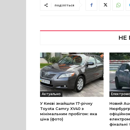
поділіться
НЕ
Актуально
Електромо
У Києві знайшли 17-річну
Новий Aud
Toyota Camry XV40 з
Нюрбургр
мінімальним пробігом: яка
офіційно
ціна (фото)
електром
фінальні 