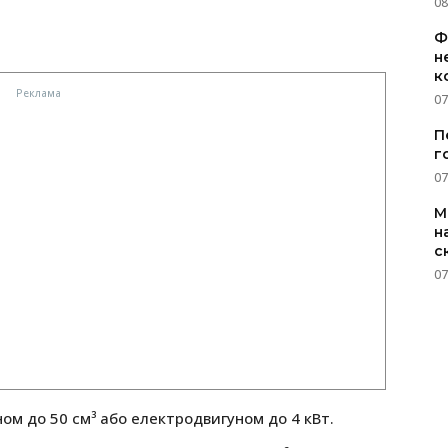
08
Ф
н
к
07
П
г
07
M
н
с
07
ном до 50 см³ або електродвигуном до 4 кВт.