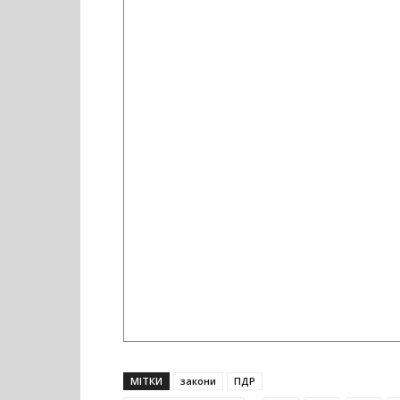
МІТКИ
закони
ПДР