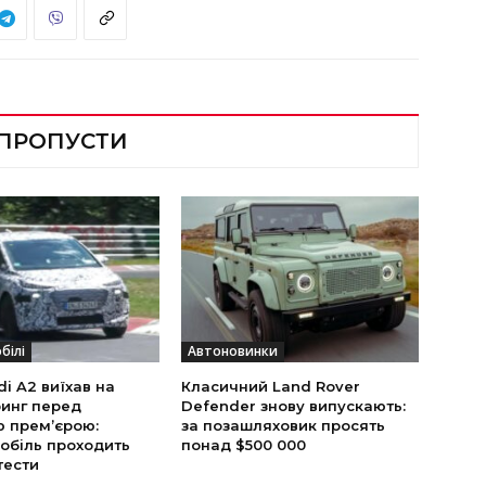
 ПРОПУСТИ
білі
Автоновинки
i A2 виїхав на
Класичний Land Rover
инг перед
Defender знову випускають:
ю прем’єрою:
за позашляховик просять
обіль проходить
понад $500 000
тести