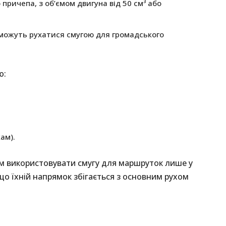
причепа, з об’ємом двигуна від 50 см³ або
 можуть рухатися смугою для громадського
ю:
ам).
м використовувати смугу для маршруток лише у
що їхній напрямок збігається з основним рухом