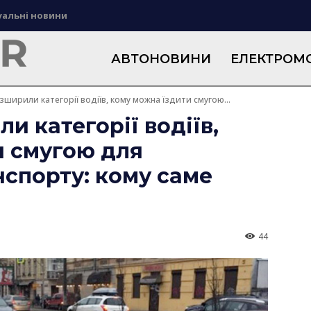
уальні новини
АВТОНОВИНИ
ЕЛЕКТРОМО
озширили категорії водіїв, кому можна їздити смугою...
и категорії водіїв,
и смугою для
спорту: кому саме
44