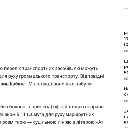
M
1
(
08
Щ
р
но перелік транспортних засобів, які можуть
к
ля руху громадського транспорту. Відповідні
08
ив Кабінет Міністрів, і вони вже набули
Н
с
08
 (без бокового причепа) офіційно мають право
З
знаком 5.11 («Смуга для руху маршрутних
п
 розміткою — суцільною лінією з літерою «А».
к