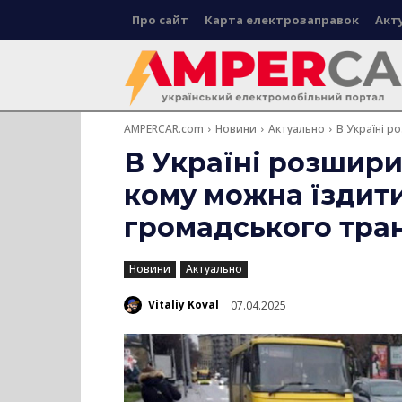
Про сайт
Карта електрозаправок
Акт
AMPERCAR.com
Новини
Актуально
В Україні р
В Україні розширил
кому можна їздит
громадського тран
Новини
Актуально
Vitaliy Koval
07.04.2025