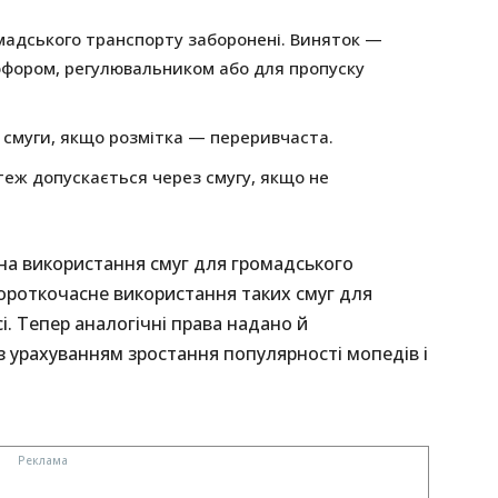
омадського транспорту заборонені. Виняток —
фором, регулювальником або для пропуску
ї смуги, якщо розмітка — переривчаста.
теж допускається через смугу, якщо не
на використання смуг для громадського
короткочасне використання таких смуг для
і. Тепер аналогічні права надано й
з урахуванням зростання популярності мопедів і