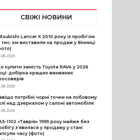
СВІЖІ НОВИНИ
itsubishi Lancer X 2010 року із пробігом
3 тис. км виставили на продаж у Вінниці
фото)
.08.2026
о купити замість Toyota RAV4 у 2026
оці: добірка кращих вживаних
росоверів
.08.2026
авіщо потрібні чорні точки на лобовому
клі над дзеркалом у салоні автомобіля
.08.2026
АЗ-1102 «Таврія» 1995 року майже без
робігу з’явилася у продажу у стані
апсули часу (фото)