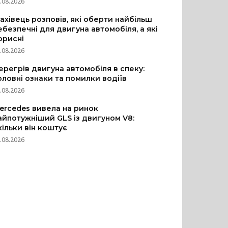
.08.2026
ахівець розповів, які оберти найбільш
ебезпечні для двигуна автомобіля, а які
орисні
.08.2026
ерегрів двигуна автомобіля в спеку:
оловні ознаки та помилки водіїв
.08.2026
ercedes вивела на ринок
айпотужніший GLS із двигуном V8:
кільки він коштує
.08.2026