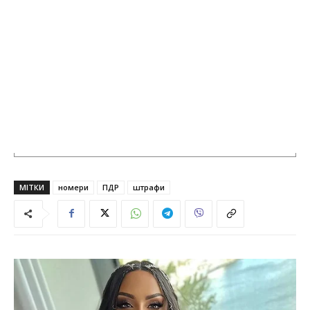
МІТКИ
номери
ПДР
штрафи