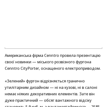
Американська фірма Cenntro провела презентацію
своєї новинки — міського розвізного фургона
Cenntro CityPorter, оснащеного електроприводом.
«Зелений» фургон відрізняється гранично
утилітарним дизайном — ні на кузові, ні в салоні
немає ніяких декоративних елементів. Зате він
дуже практичний — обсяг вантажного відсіку
становить 5,9 куб. м, а вантажопідйомність – 2585