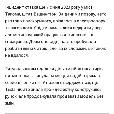
Інцидент стався ще 7 січня 2023 року у місті
Такома, штат Вашингтон. За даними позову, авто
раптово прискорилося, врізалося в електроопору
та загорілося. Свідки намагалися відкрити двері,
але механізм, який працює від живлення, не
спрацював. Деякі очевидці навіть пробували
розбити вікна битою, але, за їх словами, це також
не вдалося.
Рятувальникам вдалося дістати обох пасажирів,
однак жінка загинула на місці, а водій отримав
серйозні опіки ніг. У позові стверджується, що
Tesla нібито знала про «дефектну конструкцію»
ручок, але продовжувала продавати модель без
змін.