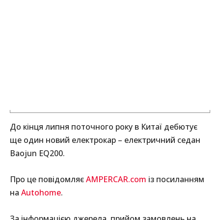
До кінця липня поточного року в Китаї дебютує
ще один новий електрокар – електричний седан
Baojun EQ200.
Про це повідомляє
AMPERCAR.com
із посиланням
на
Autohome
.
За інформацією джерела, прийом замовлень на