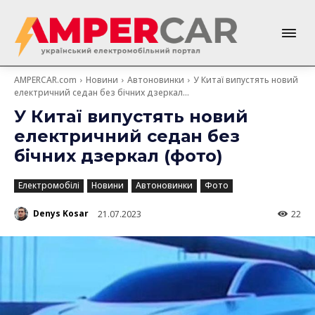
AMPERCAR.com
Новини
Автоновинки
У Китаї випустять новий
електричний седан без бічних дзеркал...
У Китаї випустять новий
електричний седан без
бічних дзеркал (фото)
Електромобілі
Новини
Автоновинки
Фото
Denys Kosar
21.07.2023
22