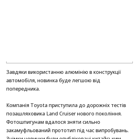
Завдяки використанню алюмінію в конструкції
автомобіля, новинка буде легшою від
попередника.
Компанія Toyota приступила до дорожніх тестів
позашляховика Land Cruiser нового покоління.
Фотошпигунам вдалося зняти сильно
закамуфльований прототип під час випробувань.
Знімки новинки були опубліковані китайським