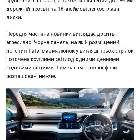
зрушення з пагорба, а також збільшений до 185 мм
дорожній просвіт та 16-дюймові легкосплавні
диски.
Передня частина новинки виглядає досить
агресивно. Чорна панель, на якій розміщений
логотип Tata, має малюнок у вигляді трьох стрілок
і оточена круглими світлодіодними денними
ходовими вогнями. Тим часом основні фари
розташовані нижче.