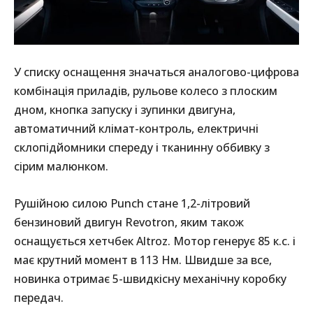
У списку оснащення значаться аналогово-цифрова
комбінація приладів, рульове колесо з плоским
дном, кнопка запуску і зупинки двигуна,
автоматичний клімат-контроль, електричні
склопідйомники спереду і тканинну оббивку з
сірим малюнком.
Рушійною силою Punch стане 1,2-літровий
бензиновий двигун Revotron, яким також
оснащується хетчбек Altroz. Мотор генерує 85 к.с. і
має крутний момент в 113 Нм. Швидше за все,
новинка отримає 5-швидкісну механічну коробку
передач.