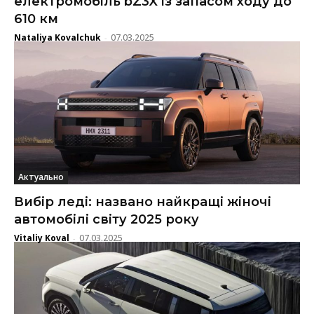
електромобіль bZ3X із запасом ходу до
610 км
Nataliya Kovalchuk
07.03.2025
-
Актуально
Вибір леді: названо найкращі жіночі
автомобілі світу 2025 року
Vitaliy Koval
07.03.2025
-