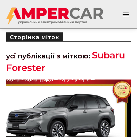
Сторінка міток
Subaru
усі публікації з міткою:
Forester