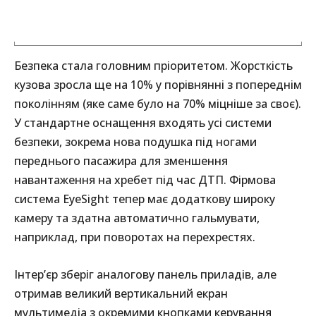
Безпека стала головним пріоритетом. Жорсткість
кузова зросла ще на 10% у порівнянні з попереднім
поколінням (яке саме було на 70% міцніше за своє).
У стандартне оснащення входять усі системи
безпеки, зокрема нова подушка під ногами
переднього пасажира для зменшення
навантаження на хребет під час ДТП. Фірмова
система EyeSight тепер має додаткову широку
камеру та здатна автоматично гальмувати,
наприклад, при поворотах на перехрестях.
Інтер’єр зберіг аналогову панель приладів, але
отримав великий вертикальний екран
мультимедіа з окремими кнопками керування