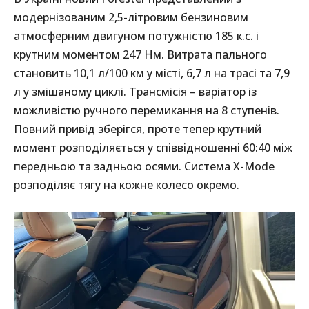
модернізованим 2,5-літровим бензиновим
атмосферним двигуном потужністю 185 к.с. і
крутним моментом 247 Нм. Витрата пального
становить 10,1 л/100 км у місті, 6,7 л на трасі та 7,9
л у змішаному циклі. Трансмісія – варіатор із
можливістю ручного перемикання на 8 ступенів.
Повний привід зберігся, проте тепер крутний
момент розподіляється у співвідношенні 60:40 між
передньою та задньою осями. Система X-Mode
розподіляє тягу на кожне колесо окремо.