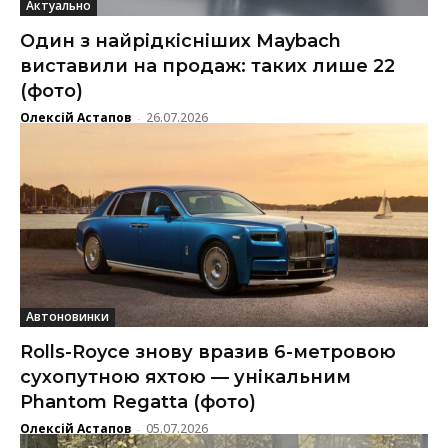
Актуально
Один з найрідкісніших Maybach
виставили на продаж: таких лише 22
(фото)
Олексій Астапов
26.07.2026
-
Автоновинки
Rolls-Royce знову вразив 6-метровою
сухопутною яхтою — унікальним
Phantom Regatta (фото)
Олексій Астапов
05.07.2026
-