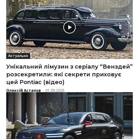
Актуально
Унікальний лімузин з серіалу “Венздей”
розсекретили: які секрети приховує
цей Pontiac (відео)
Олексій Астапов
01.09.2025
-