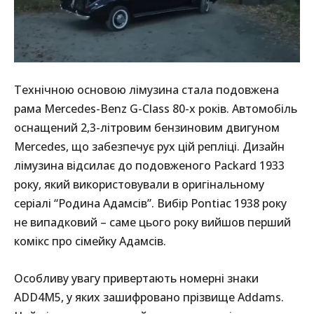
Технічною основою лімузина стала подовжена
рама Mercedes-Benz G-Class 80-х років. Автомобіль
оснащений 2,3-літровим бензиновим двигуном
Mercedes, що забезпечує рух цій репліці. Дизайн
лімузина відсилає до подовженого Packard 1933
року, який використовували в оригінальному
серіалі “Родина Адамсів”. Вибір Pontiac 1938 року
не випадковий – саме цього року вийшов перший
комікс про сімейку Адамсів.
Особливу увагу привертають номерні знаки
ADD4M5, у яких зашифровано прізвище Addams.