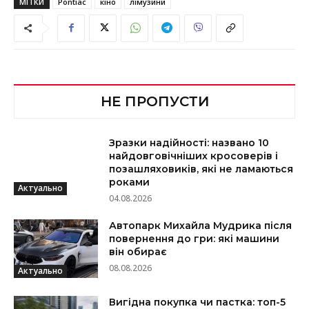
МІТКИ
Pontiac
кіно
лімузини
НЕ ПРОПУСТИ
Зразки надійності: названо 10
найдовговічніших кросоверів і
позашляховиків, які не ламаються
роками
Актуально
04.08.2026
Автопарк Михайла Мудрика після
повернення до гри: які машини
він обирає
08.08.2026
Актуально
Вигідна покупка чи пастка: топ-5