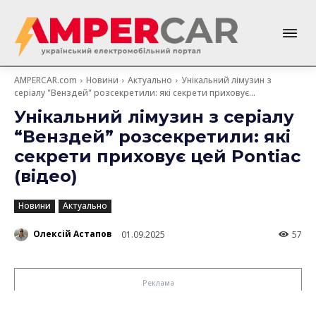
AMPERCAR.com
Новини
Актуально
Унікальний лімузин з
серіалу "Венздей" розсекретили: які секрети приховує...
Унікальний лімузин з серіалу
“Венздей” розсекретили: які
секрети приховує цей Pontiac
(відео)
Новини
Актуально
Олексій Астапов
01.09.2025
57