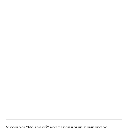
У серіалі “Венздей” увагу глядачів привертає