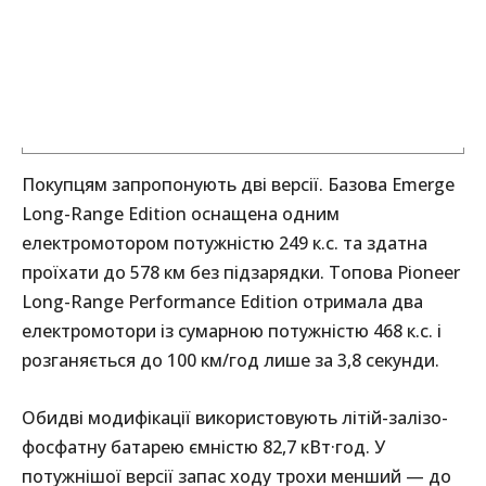
Покупцям запропонують дві версії. Базова Emerge
Long-Range Edition оснащена одним
електромотором потужністю 249 к.с. та здатна
проїхати до 578 км без підзарядки. Топова Pioneer
Long-Range Performance Edition отримала два
електромотори із сумарною потужністю 468 к.с. і
розганяється до 100 км/год лише за 3,8 секунди.
Обидві модифікації використовують літій-залізо-
фосфатну батарею ємністю 82,7 кВт·год. У
потужнішої версії запас ходу трохи менший — до