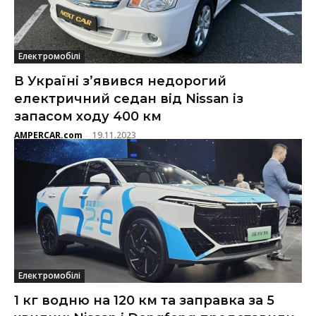
Електромобілі
В Україні з’явився недорогий
електричний седан від Nissan із
запасом ходу 400 км
AMPERCAR.com
19.11.2023
-
Електромобілі
1 кг водню на 120 км та заправка за 5