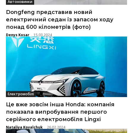
Автоновинки
Dongfeng представив новий
електричний седан із запасом ходу
понад 600 кілометрів (фото)
Denys Kosar
15.03.2024
-
Електромобілі
Це вже зовсім інша Honda: компанія
показала випробування першого
серійного електромобіля Lingxi
Nataliya Kovalchuk
26.02.2024
-