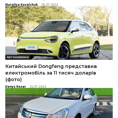
Nataliya Kovalchuk
05.01.2024
-
Автоновинки
Китайський Dongfeng представив
електромобіль за 11 тисяч доларів
(фото)
Denys Kosar
02.01.2024
-