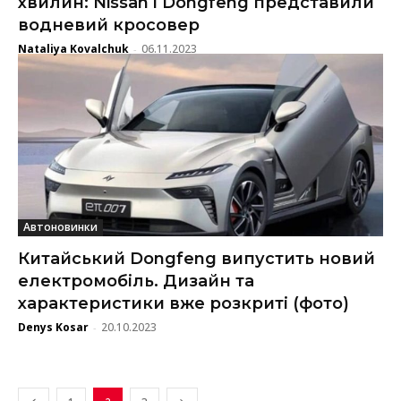
хвилин: Nissan і Dongfeng представили
водневий кросовер
Nataliya Kovalchuk
06.11.2023
-
Автоновинки
Китайський Dongfeng випустить новий
електромобіль. Дизайн та
характеристики вже розкриті (фото)
Denys Kosar
20.10.2023
-