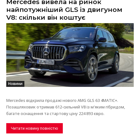
Mercedes вивела на ринок
найпотужніший GLS із двигуном
V8: скільки він коштує
Новини
Mercedes відкрила продажі нового AMG GLS 63 4MATIC+.
Позашляховик отримав 612-сильний V8 із м'яким гібридом,
багате оснащення та стартову ціну 224 893 євро.
Читати новину повністю