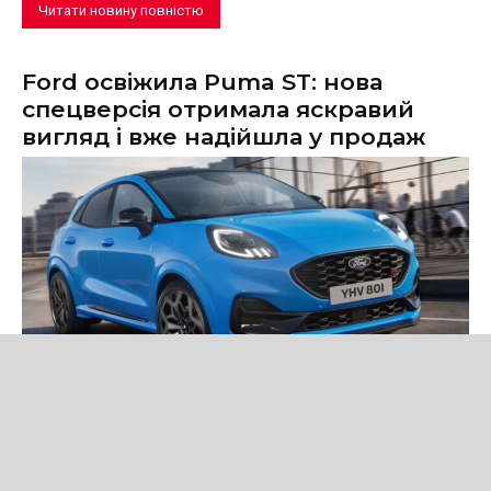
Читати новину повністю
Ford освіжила Puma ST: нова
спецверсія отримала яскравий
вигляд і вже надійшла у продаж
Новини
Ford представила Puma ST Edition — нову спеціальну версію
кросовера зі 160-сильним м'яким гібридом, спортивним
дизайном і розширеним оснащенням.