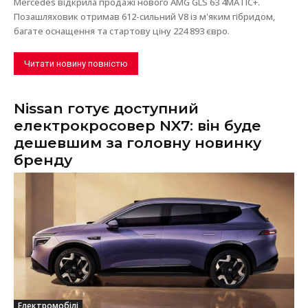
Mercedes відкрила продажі нового AMG GLS 63 4MATIC+.
Позашляховик отримав 612-сильний V8 із м'яким гібридом,
багате оснащення та стартову ціну 224 893 євро.
Читати новину повністю
Nissan готує доступний
електрокросовер NX7: він буде
дешевшим за головну новинку
бренду
Електромобілі