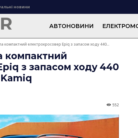
уальні новини
АВТОНОВИНИ
ЕЛЕКТРОМО
а компактний електрокросовер Epiq з запасом ходу 440...
а компактний
piq з запасом ходу 440
і Kamiq
552