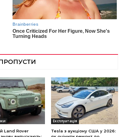
 ПРОПУСТИ
нки
Експлуатація
й Land Rover
Tesla з аукціону США у 2026:
 знову випускають:
як оцінити ремонт до