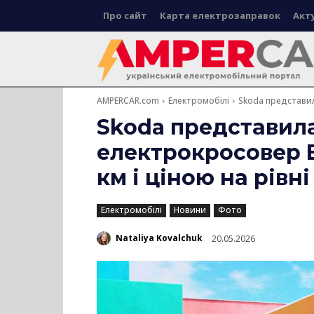
Про сайт
Карта електрозаправок
Акт
AMPERCAR.com
Електромобілі
Skoda представил
Skoda представил
електрокросовер E
км і ціною на рівн
Електромобілі
Новини
Фото
Nataliya Kovalchuk
20.05.2026