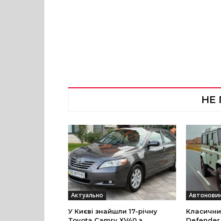
НЕ
Актуально
Автонови
У Києві знайшли 17-річну
Класични
Toyota Camry XV40 з
Defender