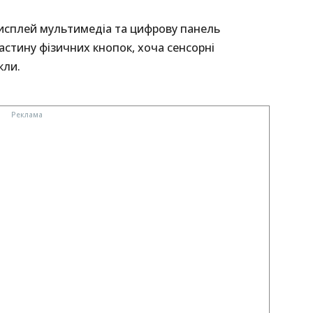
исплей мультимедіа та цифрову панель
стину фізичних кнопок, хоча сенсорні
кли.