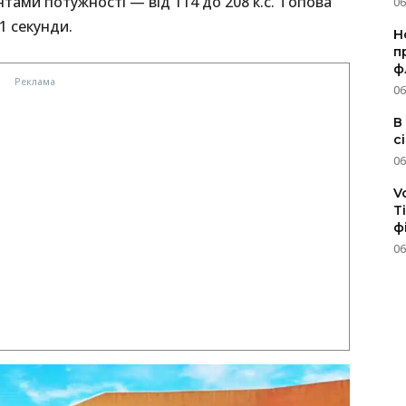
тами потужності — від 114 до 208 к.с. Топова
06
,1 секунди.
Н
п
ф
06
В
с
06
V
T
ф
06