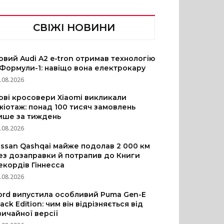
СВІЖІ НОВИНИ
овий Audi A2 e-tron отримав технологію
 Формули-1: навіщо вона електрокару
.08.2026
ові кросовери Xiaomi викликали
жіотаж: понад 100 тисяч замовлень
ише за тиждень
.08.2026
issan Qashqai майже подолав 2 000 км
ез дозаправки й потрапив до Книги
екордів Гіннесса
.08.2026
ord випустила особливий Puma Gen-E
lack Edition: чим він відрізняється від
вичайної версії