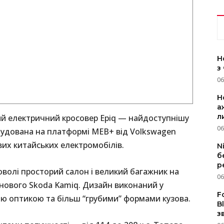
Н
з
06
Н
а
л
ий електричний кросовер Epiq — найдоступнішу
06
обудована на платформі MEB+ від Volkswagen
их китайських електромобілів.
N
б
р
оволі просторий салон і великий багажник на
06
зинового Skoda Kamiq. Дизайн виконаний у
F
ною оптикою та більш “грубими” формами кузова.
B
з