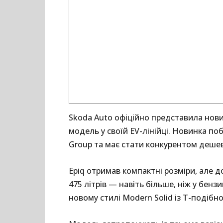
Skoda Auto офіційно представила нов
модель у своїй EV-лінійці. Новинка п
Group та має стати конкурентом дешев
Epiq отримав компактні розміри, але д
475 літрів — навіть більше, ніж у бен
новому стилі Modern Solid із Т-подіб