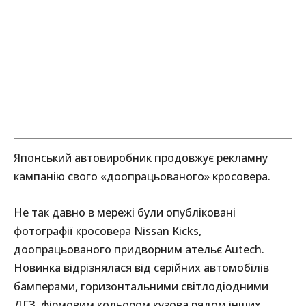
Японський автовиробник продовжує рекламну
кампанію свого «доопрацьованого» кросовера.
Не так давно в мережі були опубліковані
фотографії кросовера Nissan Kicks,
доопрацьованого придворним ательє Autech.
Новинка відрізнялася від серійних автомобілів
бамперами, горизонтальними світлодіодними
ДГЗ, фірмовим кольором кузова рядом інших