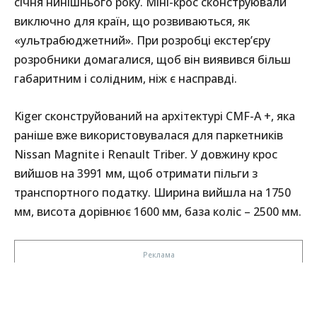
січня нинішнього року. Міні-крос сконструювали
виключно для країн, що розвиваються, як
«ультрабюджетний». При розробці екстер’єру
розробники домагалися, щоб він виявився більш
габаритним і солідним, ніж є насправді.
Kiger сконструйований на архітектурі CMF-A +, яка
раніше вже використовувалася для паркетників
Nissan Magnite і Renault Triber. У довжину крос
вийшов на 3991 мм, щоб отримати пільги з
транспортного податку. Ширина вийшла на 1750
мм, висота дорівнює 1600 мм, база коліс – 2500 мм.