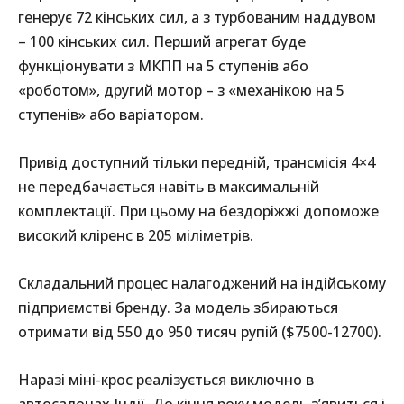
генерує 72 кінських сил, а з турбованим наддувом
– 100 кінських сил. Перший агрегат буде
функціонувати з МКПП на 5 ступенів або
«роботом», другий мотор – з «механікою на 5
ступенів» або варіатором.
Привід доступний тільки передній, трансмісія 4×4
не передбачається навіть в максимальній
комплектації. При цьому на бездоріжжі допоможе
високий кліренс в 205 міліметрів.
Складальний процес налагоджений на індійському
підприємстві бренду. За модель збираються
отримати від 550 до 950 тисяч рупій ($7500-12700).
Наразі міні-крос реалізується виключно в
автосалонах Індії. До кінця року модель з’явиться і