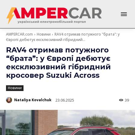
AMPERCAR.com
Новини
RAV4 отримав потужного "брата": у
Європі дебютує ексклюзивний гібридний...
RAV4 отримав потужного
“брата”: у Європі дебютує
ексклюзивний гібридний
кросовер Suzuki Across
Новини
Nataliya Kovalchuk
23.06.2025
39