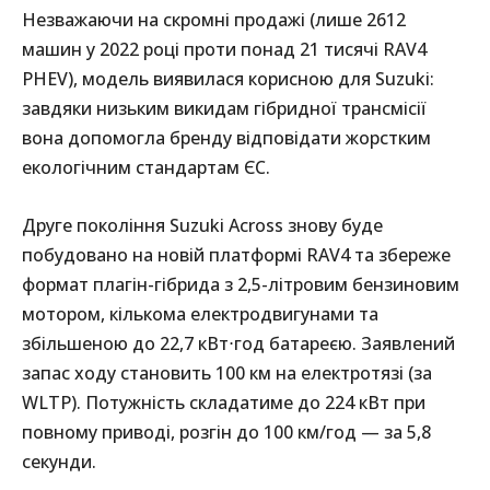
Незважаючи на скромні продажі (лише 2612
машин у 2022 році проти понад 21 тисячі RAV4
PHEV), модель виявилася корисною для Suzuki:
завдяки низьким викидам гібридної трансмісії
вона допомогла бренду відповідати жорстким
екологічним стандартам ЄС.
Друге покоління Suzuki Across знову буде
побудовано на новій платформі RAV4 та збереже
формат плагін-гібрида з 2,5-літровим бензиновим
мотором, кількома електродвигунами та
збільшеною до 22,7 кВт⋅год батареєю. Заявлений
запас ходу становить 100 км на електротязі (за
WLTP). Потужність складатиме до 224 кВт при
повному приводі, розгін до 100 км/год — за 5,8
секунди.