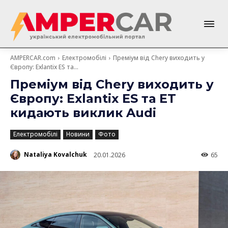
AMPERCAR.com
Електромобілі
Преміум від Chery виходить у
Європу: Exlantix ES та...
Преміум від Chery виходить у
Європу: Exlantix ES та ET
кидають виклик Audi
Електромобілі
Новини
Фото
Nataliya Kovalchuk
20.01.2026
65