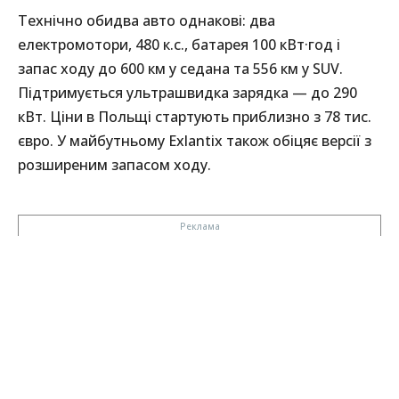
Технічно обидва авто однакові: два
електромотори, 480 к.с., батарея 100 кВт·год і
запас ходу до 600 км у седана та 556 км у SUV.
Підтримується ультрашвидка зарядка — до 290
кВт. Ціни в Польщі стартують приблизно з 78 тис.
євро. У майбутньому Exlantix також обіцяє версії з
розширеним запасом ходу.