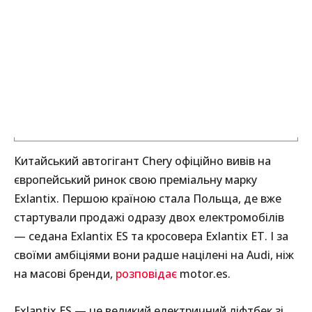
Китайський автогігант Chery офіційно вивів на
європейський ринок свою преміальну марку
Exlantix. Першою країною стала Польща, де вже
стартували продажі одразу двох електромобілів
— седана Exlantix ES та кросовера Exlantix ET. І за
своїми амбіціями вони радше націлені на Audi, ніж
на масові бренди,
розповідає
motor.es.
Exlantix ES — це великий електричний ліфтбек зі