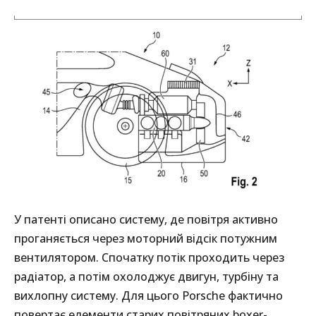
У патенті описано систему, де повітря активно
проганяється через моторний відсік потужним
вентилятором. Спочатку потік проходить через
радіатор, а потім охолоджує двигун, турбіну та
вихлопну систему. Для цього Porsche фактично
повертає елементи старих повітряних boxer-