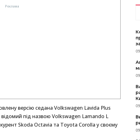
К
п
з
09
А
м
09
В
р
К
09
влену версію седана Volkswagen Lavida Plus
ж відомий під назвою Volkswagen Lamando L
В
р
курент Skoda Octavia та Toyota Corolla у своєму
09