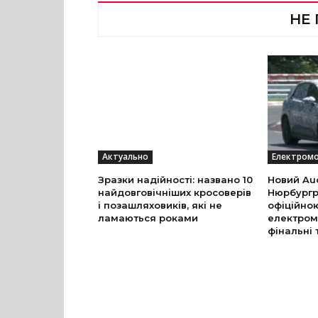
НЕ
Актуально
Електромо
Зразки надійності: названо 10
Новий Aud
найдовговічніших кросоверів
Нюрбургр
і позашляховиків, які не
офіційно
ламаються роками
електром
фінальні 