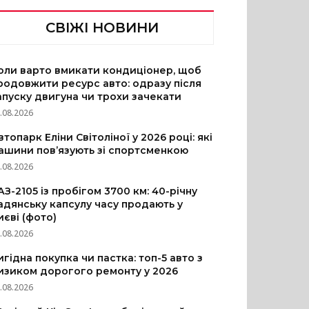
СВІЖІ НОВИНИ
оли варто вмикати кондиціонер, щоб
родовжити ресурс авто: одразу після
апуску двигуна чи трохи зачекати
.08.2026
втопарк Еліни Світоліної у 2026 році: які
ашини пов’язують зі спортсменкою
.08.2026
АЗ-2105 із пробігом 3700 км: 40-річну
адянську капсулу часу продають у
иєві (фото)
.08.2026
игідна покупка чи пастка: топ-5 авто з
изиком дорогого ремонту у 2026
.08.2026