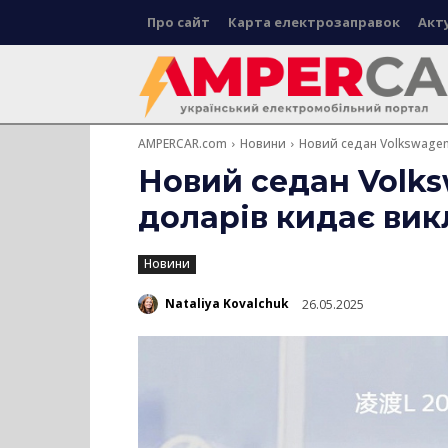
Про сайт
Карта електрозаправок
Акт
AMPERCAR.com
Новини
Новий седан Volkswagen 
Новий седан Volks
доларів кидає вик
Новини
Nataliya Kovalchuk
26.05.2025