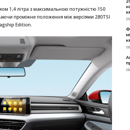
2
н
ом 1,4 літра з максимальною потужністю 150
к
ймаючи проміжне положення між версіями 280TSI
09
agship Edition.
Ф
м
к
08
А
п
08