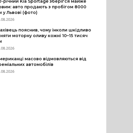
0-річний Kia Sportage зберігся майже
овим: авто продають з пробігом 8000
м у Львові (фото)
.08.2026
ахівець пояснив, чому інколи шкідливо
іняти моторну оливу кожні 10–15 тисяч
м
.08.2026
мериканці масово відмовляються від
реміальних автомобілів
.08.2026