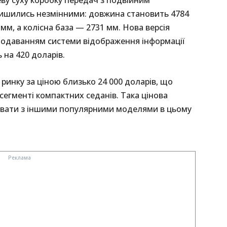
ву суху коробку передач з подвійним
лишились незмінними: довжина становить 4784
м, а колісна база — 2731 мм. Нова версія
n додаванням системи відображення інформації
 на 420 доларів.
инку за ціною близько 24 000 доларів, що
сегменті компактних седанів. Така цінова
увати з іншими популярними моделями в цьому