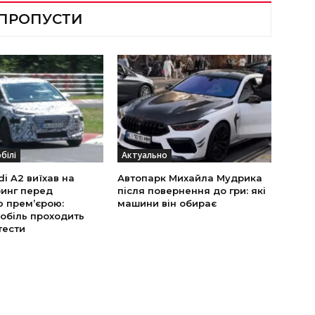
 ПРОПУСТИ
білі
Актуально
i A2 виїхав на
Автопарк Михайла Мудрика
инг перед
після повернення до гри: які
ю прем’єрою:
машини він обирає
обіль проходить
тести