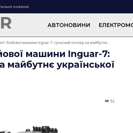
уальні новини
АВТОНОВИНИ
ЕЛЕКТРОМО
пт бойової машини Inguar-7: сучасний погляд на майбутнє...
ової машини Inguar-7:
а майбутнє української
52