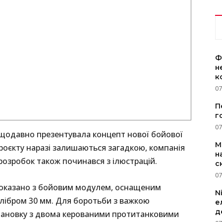
Ф
н
к
07
П
г
07
ещодавно презентувала концепт нової бойової
M
проєкту наразі залишаються загадкою, компанія
н
 розробок також починався з ілюстрацій.
с
07
показано з бойовим модулем, оснащеним
N
лібром 30 мм. Для боротьби з важкою
е
д
тановку з двома керованими протитанковими