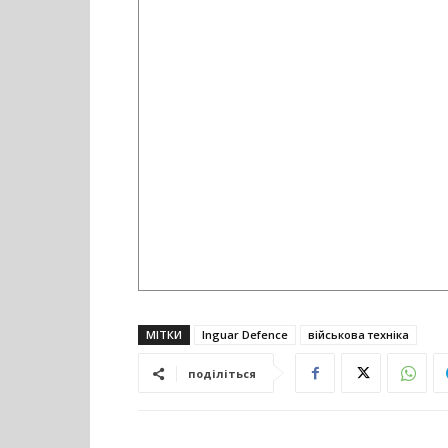
МІТКИ
Inguar Defence
військова техніка
поділіться