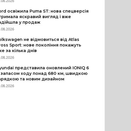
.08.2026
ord освіжила Puma ST: нова спецверсія
тримала яскравий вигляд і вже
адійшла у продаж
.08.2026
olkswagen не відмовиться від Atlas
ross Sport: нове покоління покажуть
же за кілька днів
.08.2026
yundai представила оновлений IONIQ 6
з запасом ходу понад 680 км, швидкою
арядкою та новим дизайном
.08.2026