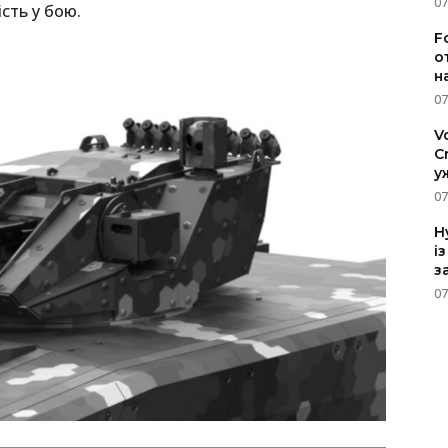
07
сть у бою.
F
о
н
07
V
C
у
07
H
і
з
07