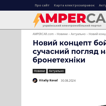
Про сайт
Карта електрозаправок
Акт
AMPERCAR.com
Новини
Актуально
Новий конце
Новий концепт бой
сучасний погляд н
бронетехніки
Новини
Актуально
Vitaliy Koval
30.08.2024