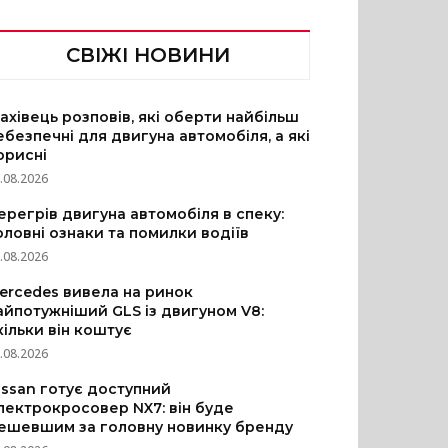
СВІЖІ НОВИНИ
ахівець розповів, які оберти найбільш
ебезпечні для двигуна автомобіля, а які
орисні
.08.2026
ерегрів двигуна автомобіля в спеку:
оловні ознаки та помилки водіїв
.08.2026
ercedes вивела на ринок
айпотужніший GLS із двигуном V8:
кільки він коштує
.08.2026
issan готує доступний
лектрокросовер NX7: він буде
ешевшим за головну новинку бренду