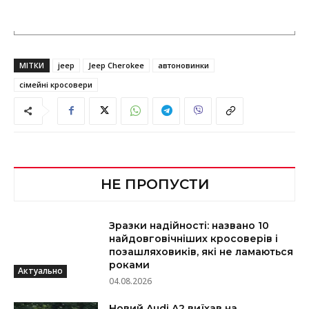
МІТКИ
jeep
Jeep Cherokee
автоновинки
сімейні кросовери
НЕ ПРОПУСТИ
Зразки надійності: названо 10
найдовговічніших кросоверів і
позашляховиків, які не ламаються
роками
Актуально
04.08.2026
Новий Audi A2 виїхав на