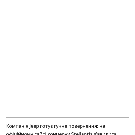
Компанія Jeep готує гучне повернення: на
офіційному сайті концерну Stellantis з’явилися