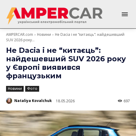
AMPERCAR.com
Новини
Не Dacia і не “китаєць”: найдешевший
SUV 2026 року...
Не Dacia і не “китаєць”:
найдешевший SUV 2026 року
у Європі виявився
французьким
Новини
Фото
Nataliya Kovalchuk
18.05.2026
697