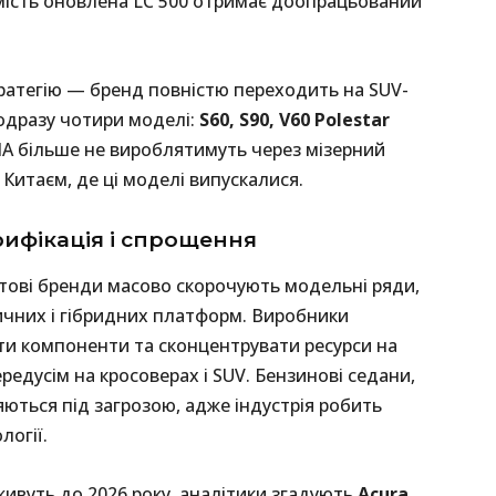
мість оновлена LC 500 отримає доопрацьований
атегію — бренд повністю переходить на SUV-
 одразу чотири моделі:
S60, S90, V60 Polestar
ША більше не вироблятимуть через мізерний
Китаєм, де ці моделі випускалися.
рифікація і спрощення
ітові бренди масово скорочують модельні ряди,
ичних і гібридних платформ. Виробники
ти компоненти та сконцентрувати ресурси на
едусім на кросоверах і SUV. Бензинові седани,
яються під загрозою, адже індустрія робить
логії.
живуть до 2026 року, аналітики згадують
Acura