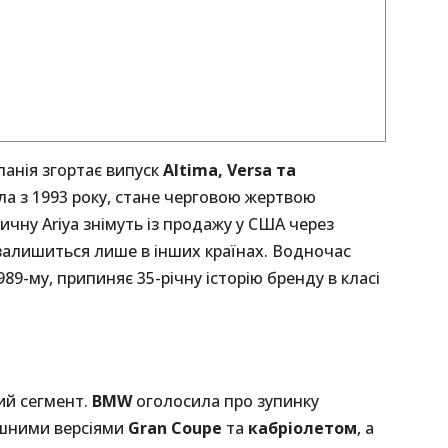
панія згортає випуск
Altima, Versa та
ила з 1993 року, стане черговою жертвою
ичну Ariya знімуть із продажу у США через
залишиться лише в інших країнах. Водночас
989-му, припиняє 35-річну історію бренду в класі
ий сегмент.
BMW
оголосила про зупинку
ішними версіями
Gran Coupe
та
кабріолетом
, а