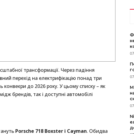
Ф
н
к
07
П
асштабної трансформації. Через падіння
г
07
ивний перехід на електрифікацію понад три
конвеєри до 2026 року. У цьому списку – як
M
н
ідж брендів, так і доступні автомобілі
с
07
N
е
д
тануть
Porsche 718 Boxster і Cayman
. Обидва