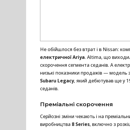
Не обійшлося без втрат і в Nissan: ком
електричної Ariya
. Altima, що виход
скорочення сегмента седанів. А електр
низькі показники продажів — модель 
Subaru Legacy
, який дебютував ще у 1
седанів.
Преміальні скорочення
Серйозні зміни чекають і на преміальн
виробництва
8 Series
, включно з розк