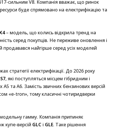
 617-сильним V8. Компанія вважає, що ринок
 ресурси буде спрямовано на електрифікацію та
X4
– модель, що колись відкрила тренд на
ність серед покупців. Не переживе оновлення і
ий продавався найгірше серед усіх моделей
х стратегії електрифікації. До 2026 року
 S7
, які поступляться місцем гібридним і
 A5 та A6. Замість звичних бензинових версій
ксом «e-tron», тому класичні чотиридверки
модельну гамму. Компанія припиняє
кож купе-версій
GLC
і
GLE
. Таке рішення