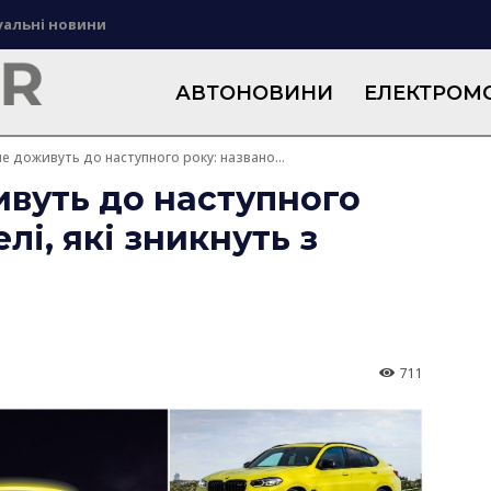
уальні новини
АВТОНОВИНИ
ЕЛЕКТРОМО
 не доживуть до наступного року: названо...
живуть до наступного
лі, які зникнуть з
711