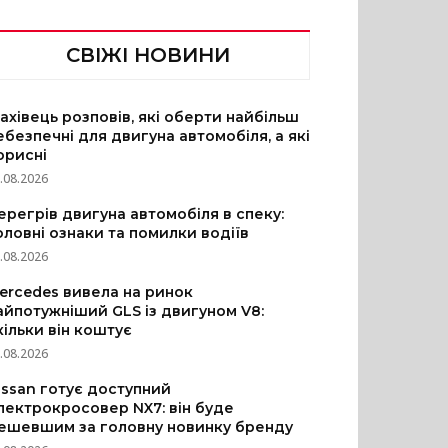
СВІЖІ НОВИНИ
ахівець розповів, які оберти найбільш
ебезпечні для двигуна автомобіля, а які
орисні
.08.2026
ерегрів двигуна автомобіля в спеку:
оловні ознаки та помилки водіїв
.08.2026
ercedes вивела на ринок
айпотужніший GLS із двигуном V8:
кільки він коштує
.08.2026
issan готує доступний
лектрокросовер NX7: він буде
ешевшим за головну новинку бренду