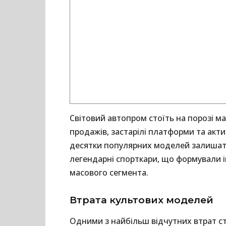
Світовий автопром стоїть на порозі м
продажів, застарілі платформи та акт
десятки популярних моделей залишать 
легендарні спорткари, що формували ім
масового сегмента.
Втрата культових моделей
Одними з найбільш відчутних втрат с