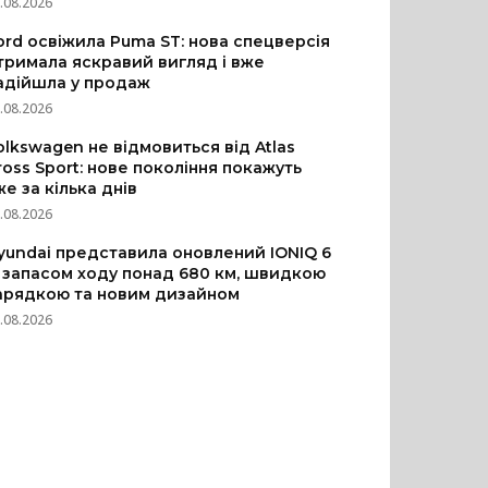
.08.2026
ord освіжила Puma ST: нова спецверсія
тримала яскравий вигляд і вже
адійшла у продаж
.08.2026
olkswagen не відмовиться від Atlas
ross Sport: нове покоління покажуть
же за кілька днів
.08.2026
yundai представила оновлений IONIQ 6
з запасом ходу понад 680 км, швидкою
арядкою та новим дизайном
.08.2026