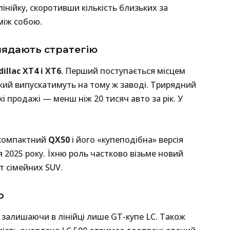
нійку, скоротивши кількість близьких за
між собою.
лядають стратегію
illac XT4 і XT6
. Перший поступається місцем
кий випускатимуть на тому ж заводі. Три­рядний
і продажі — менш ніж 20 тисяч авто за рік. У
 компактний
QX50
і його «купеподібна» версія
 2025 року. Їхню роль частково візьме новий
т сімейних SUV.
o
, залишаючи в лінійці лише GT-купе LC. Також