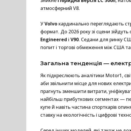
зникне
гібридна версія LC 500h
, нато
атмосферний V8.
У
Volvo
кардинально переглядають стр
формат. До 2026 року зі сцени зійдуть
Engineered
і
V90
. Седани для ринку С
попит і торгові обмеження між США та 
Загальна тенденція — елект
Як підкреслюють аналітики Motor1, св
аби звільнити місце для нових електр
прагнуть зменшити витрати, уніфікува
найбільш прибуткових сегментах — пер
купе й навіть частина спорткарів опин
ставку на екологічність і цифрові техно
Серед інших моделей, які також не до