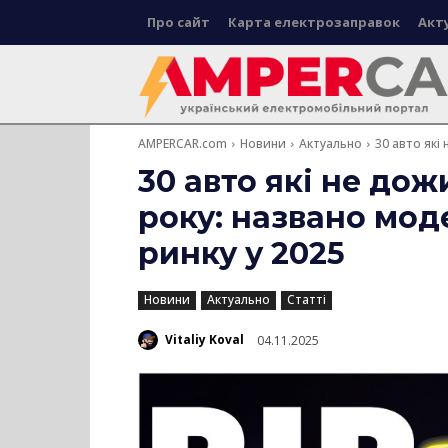
Про сайт
Карта електрозаправок
Акт
AMPERCAR.com
Новини
Актуально
30 авто які
30 авто які не до
року: названо моде
ринку у 2025
Новини
Актуально
Статті
Vitaliy Koval
04.11.2025