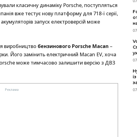
07
ували класичну динаміку Porsche, поступляться
F
анія вже тестує нову платформу для 718-ї серії,
о
акумуляторів запуск електроверсій може
н
07
V
ься виробництво
бензинового Porsche Macan
–
C
у
рки. Його замінить електричний Macan EV, хоча
07
Porsche може тимчасово залишити версію з ДВЗ
H
і
з
07