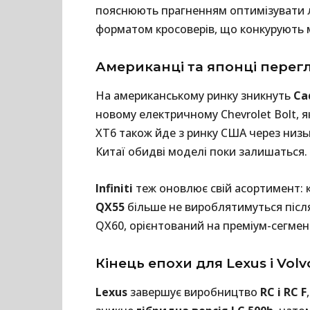
пояснюють прагненням оптимізувати лі
форматом кросоверів, що конкурують 
Американці та японці перег
На американському ринку зникнуть
Cad
новому електричному Chevrolet Bolt, я
XT6 також йде з ринку США через низьк
Китаї обидві моделі поки залишаться.
Infiniti
теж оновлює свій асортимент:
QX55
більше не вироблятимуться після
QX60, орієнтований на преміум-сегмен
Кінець епохи для Lexus і Volv
Lexus
завершує виробництво
RC і RC F