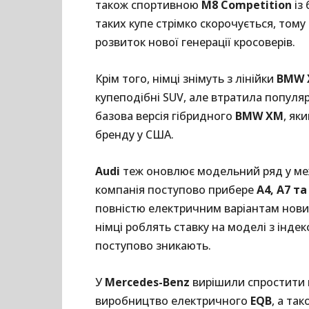
також спортивною
M8 Competition
із
таких купе стрімко скорочується, тому
розвиток нової генерації кросоверів.
Крім того, німці знімуть з лінійки
BMW 
купеподібні SUV, але втратила популяр
базова версія гібридного
BMW XM
, як
бренду у США.
Audi
теж оновлює модельний ряд у межа
компанія поступово прибере
A4, A7 та
повністю електричним варіантам нових
німці роблять ставку на моделі з інде
поступово зникають.
У
Mercedes-Benz
вирішили спростити 
виробництво електричного
EQB
, а та