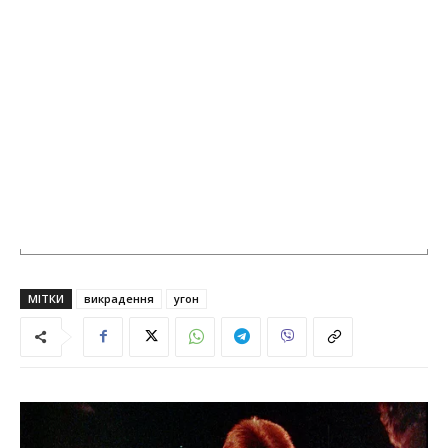
МІТКИ
викрадення
угон