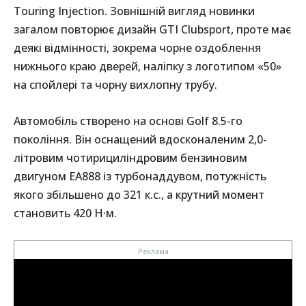
Touring Injection. Зовнішній вигляд новинки
загалом повторює дизайн GTI Clubsport, проте має
деякі відмінності, зокрема чорне оздоблення
нижнього краю дверей, наліпку з логотипом «50»
на спойлері та чорну вихлопну трубу.
Автомобіль створено на основі Golf 8.5-го
покоління. Він оснащений вдосконаленим 2,0-
літровим чотирициліндровим бензиновим
двигуном EA888 із турбонаддувом, потужність
якого збільшено до 321 к.с., а крутний момент
становить 420 Н·м.