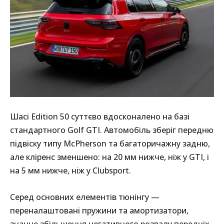
Шасі Edition 50 суттєво вдосконалено на базі
стандартного Golf GTI. Автомобіль зберіг передню
підвіску типу McPherson та багаторичажну задню,
але кліренс зменшено: на 20 мм нижче, ніж у GTI, і
на 5 мм нижче, ніж у Clubsport.
Серед основних елементів тюнінгу —
переналаштовані пружини та амортизатори,
значне збільшення негативного розвалу передніх