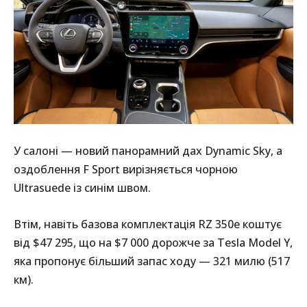
У салоні — новий панорамний дах Dynamic Sky, а
оздоблення F Sport вирізняється чорною
Ultrasuede із синім швом.
Втім, навіть базова комплектація RZ 350e коштує
від $47 295, що на $7 000 дорожче за Tesla Model Y,
яка пропонує більший запас ходу — 321 милю (517
км).