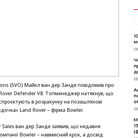
1
м
08
Ч
п
д
08
ations (SVO) Майкл ван дер Занде повідомив про
А
Rover Defender V8. Топменеджер натякнув, що
п
спроєктують в розрахунку на позашляхові
о
08
«дочка» Land Rover – фірма Bowler.
M
1
r Sales ван дер Занде заявив, що недавня
(
омпанії Bowler – навмисний крок, а досвід