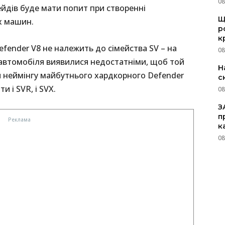
08
йдів буде мати попит при створенні
Щ
х машин.
р
к
efender V8 не належить до сімейства SV – на
08
автомобіля виявилися недостатніми, щоб той
Н
 неймінгу майбутнього хардкорного Defender
с
 і SVR, і SVX.
08
З
п
к
08