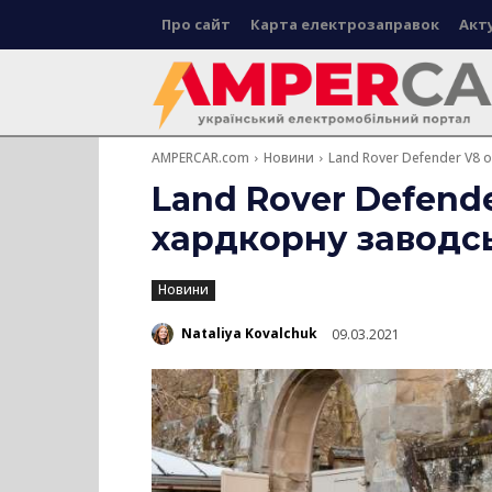
Про сайт
Карта електрозаправок
Акт
AMPERCAR.com
Новини
Land Rover Defender V8
Land Rover Defend
хардкорну заводс
Новини
Nataliya Kovalchuk
09.03.2021