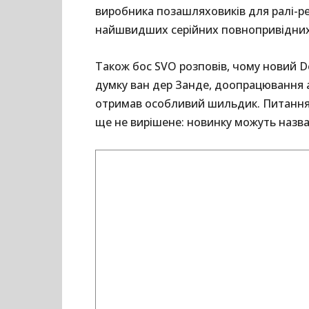
виробника позашляховиків для ралі-ре
найшвидших серійних повнопривідни
Також бос SVO розповів, чому новий D
думку ван дер Занде, доопрацювання 
отримав особливий шильдик. Питання
ще не вирішене: новинку можуть назвати