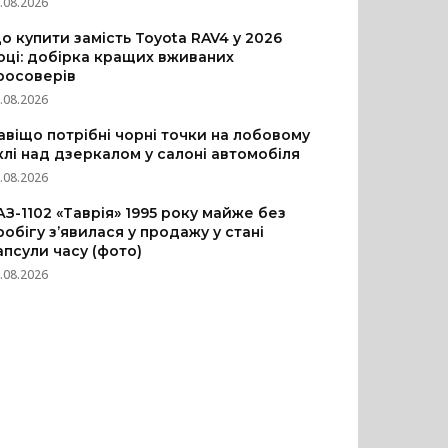
.08.2026
о купити замість Toyota RAV4 у 2026
оці: добірка кращих вживаних
росоверів
.08.2026
авіщо потрібні чорні точки на лобовому
клі над дзеркалом у салоні автомобіля
.08.2026
АЗ-1102 «Таврія» 1995 року майже без
робігу з’явилася у продажу у стані
апсули часу (фото)
.08.2026