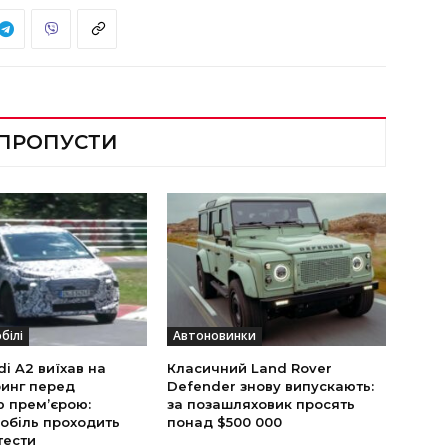
 ПРОПУСТИ
білі
Автоновинки
i A2 виїхав на
Класичний Land Rover
инг перед
Defender знову випускають:
ю прем’єрою:
за позашляховик просять
обіль проходить
понад $500 000
тести