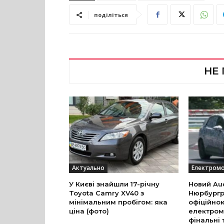
поділіться
НЕ
Актуально
Електромо
У Києві знайшли 17-річну
Новий Aud
Toyota Camry XV40 з
Нюрбургр
мінімальним пробігом: яка
офіційно
ціна (фото)
електром
фінальні 