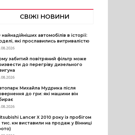
СВІЖІ НОВИНИ
0 найнадійніших автомобілів в історії:
оделі, які прославились витривалістю
.08.2026
ому забитий повітряний фільтр може
ризвести до перегріву дизельного
вигуна
.08.2026
втопарк Михайла Мудрика після
овернення до гри: які машини він
бирає
.08.2026
itsubishi Lancer X 2010 року із пробігом
3 тис. км виставили на продаж у Вінниці
фото)