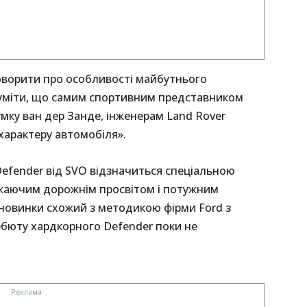
говорити про особливості майбутнього
зуміти, що самим спортивним представником
мку ван дер Занде, інженерам Land Rover
характеру автомобіля».
efender від SVO відзначиться спеціальною
ажаючим дорожнім просвітом і потужним
 новинки схожий з методикою фірми Ford з
 дебюту хардкорного Defender поки не