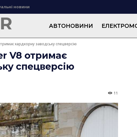
уальні новини
АВТОНОВИНИ
ЕЛЕКТРОМО
 отримає хардкорну заводську спецверсію
er V8 отримає
ьку спецверсію
11