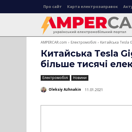
Про сайт
Карта електрозаправок
Акт
AMPERCAR.com
Електромобілі
Китайська Тesla 
Китайська Тesla Gi
більше тисячі еле
Електромобілі
Новини
Oleksiy Azhnakin
11.01.2021