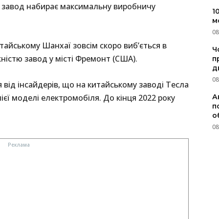
ий завод набирає максимальну виробничу
1
м
08
тайському Шанхаї зовсім скоро виб’ється в
Ч
ністю завод у місті Фремонт (США).
п
д
08
я від інсайдерів, що на китайському заводі Тесла
єї моделі електромобіля. До кінця 2022 року
А
п
.
о
08