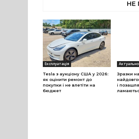
НЕ
Експлуатація
Актуально
Tesla з аукціону США у 2026:
Зразки на
як оцінити ремонт до
найдовго
покупки і не влетіти на
і позашля
бюджет
ламаютьс