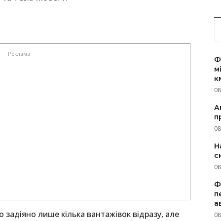
Ф
м
к
08
А
п
08
Н
с
08
Ф
п
а
 задіяно лише кілька вантажівок відразу, але
08