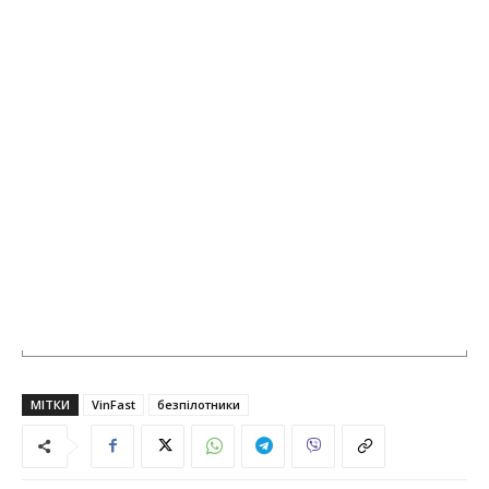
МІТКИ
VinFast
безпілотники