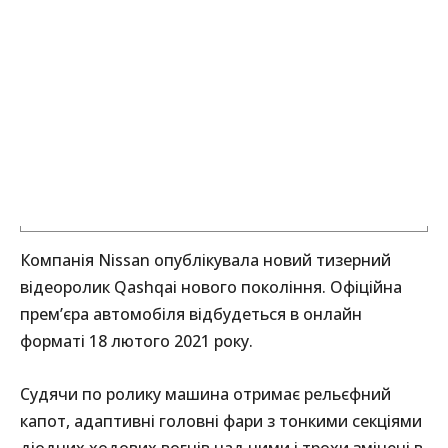
Компанія Nissan опублікувала новий тизерний
відеоролик Qashqai нового покоління. Офіційна
прем’єра автомобіля відбудеться в онлайн
форматі 18 лютого 2021 року.
Судячи по ролику машина отримає рельєфний
капот, адаптивні головні фари з тонкими секціями
діодних ходових вогнів над ними і трохи змінені в