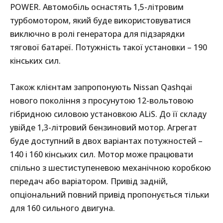
POWER. Автомобіль оснастять 1,5-літровим
турбомотором, який буде використовуватися
виключно в ролі генератора для підзарядки
тягової батареї. Потужність такої установки – 190
кінських сил.
Також клієнтам запропонують Nissan Qashqai
нового покоління з просунутою 12-вольтовою
гібридною силовою установкою ALiS. До її складу
увійде 1,3-літровий бензиновий мотор. Агрегат
буде доступний в двох варіантах потужностей –
140 і 160 кінських сил. Мотор може працювати
спільно з шестиступеневою механічною коробкою
передач або варіатором. Привід задній,
опціональний повний привід пропонується тільки
для 160 сильного двигуна.