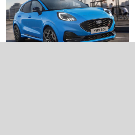
Новини
Ford представила Puma ST Edition — нову спеціальну версію
кросовера зі 160-сильним м'яким гібридом, спортивним
дизайном і розширеним оснащенням.
Читати новину повністю
Volkswagen не відмовиться від
Atlas Cross Sport: нове покоління
покажуть уже за кілька днів