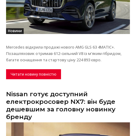
Новини
Mercedes відкрила продажі нового AMG GLS 63 4MATIC+.
Позашляховик отримав 612-сильний V8 із м'яким гібридом,
багате оснащення та стартову ціну 224 893 євро.
Читати новину повністю
Nissan готує доступний
електрокросовер NX7: він буде
дешевшим за головну новинку
бренду