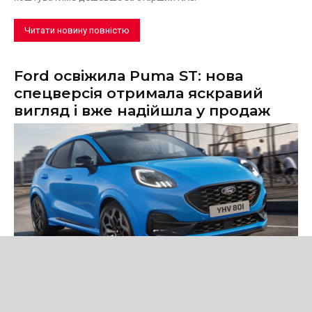
Читати новину повністю
Ford освіжила Puma ST: нова
спецверсія отримала яскравий
вигляд і вже надійшла у продаж
Новини
Ford представила Puma ST Edition — нову спеціальну версію
кросовера зі 160-сильним м'яким гібридом, спортивним