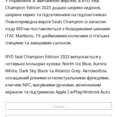
У порівнянні зі звичайною версією, в BYD Seal
Champion Edition 2023 додані шкіряні сидіння,
шкіряне кермо та підсклянники на підлокітниках.
Повнопривідна версія Seals Champion із запасом
ходу 650 км поставляється з безшумними шинами
iTAC Marlboro, 19-дюймовими колесами із п’ятьма
спицями та замшевим салоном.
BYD Seal Champion Edition 2023 випускається у
чотирьох кольорах кузова: North Ice Blue, Aurora
White, Dark Sky Black та Atlantis Grey. Автомобіль
оснащений різними інтелектуальними функціями,
ключем NFC, висувними ручками, величезним
екраном та підтримкою Apple CarPlay/Android Auto.