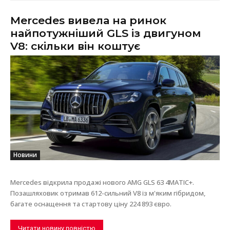
Mercedes вивела на ринок
найпотужніший GLS із двигуном
V8: скільки він коштує
Новини
Mercedes відкрила продажі нового AMG GLS 63 4MATIC+.
Позашляховик отримав 612-сильний V8 із м'яким гібридом,
багате оснащення та стартову ціну 224 893 євро.
Читати новину повністю