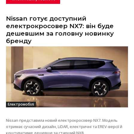
Nissan готує доступний
електрокросовер NX7: він буде
дешевшим за головну новинку
бренду
Електромобілі
Nissan представила новий електрокросовер NX7. Модель
отримає сучасний дизайн, LiDAR, електричні та EREV-версії й
коштуватиме дешевше за старший NX8.