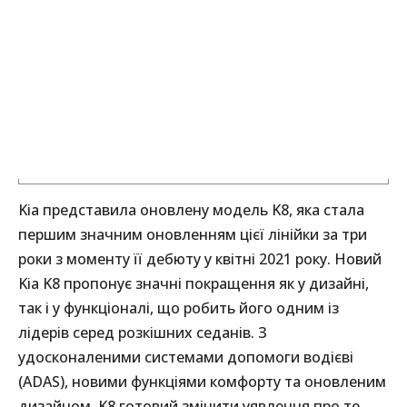
Kia представила оновлену модель K8, яка стала
першим значним оновленням цієї лінійки за три
роки з моменту її дебюту у квітні 2021 року. Новий
Kia K8 пропонує значні покращення як у дизайні,
так і у функціоналі, що робить його одним із
лідерів серед розкішних седанів. З
удосконаленими системами допомоги водієві
(ADAS), новими функціями комфорту та оновленим
дизайном, K8 готовий змінити уявлення про те,