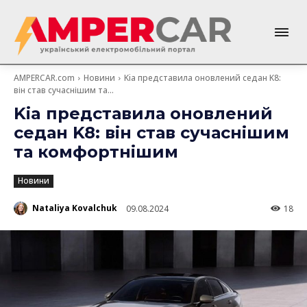
AMPERCAR.com
Новини
Kia представила оновлений седан K8:
він став сучаснішим та...
Kia представила оновлений
седан K8: він став сучаснішим
та комфортнішим
Новини
Nataliya Kovalchuk
09.08.2024
18