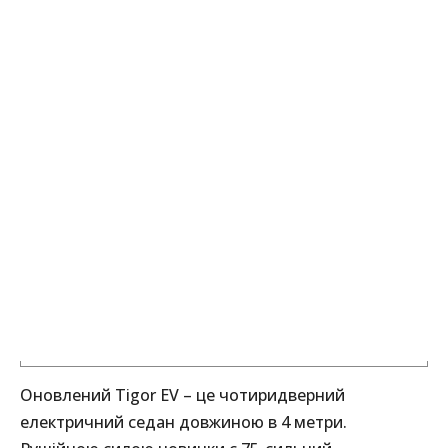
Оновлений Tigor EV – це чотиридверний
електричний седан довжиною в 4 метри.