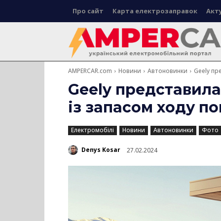
Про сайт
Карта електрозаправок
Акт
AMPERCAR.com
Новини
Автоновинки
Geely пр
Geely представила
із запасом ходу по
Електромобілі
Новини
Автоновинки
Фото
Denys Kosar
27.02.2024