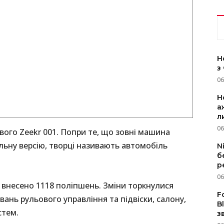
Н
з
06
Н
а
л
06
ового Zeekr 001. Попри те, що зовні машина
льну версію, творці називають автомобіль
N
б
р
06
 внесено 1118 поліпшень. Зміни торкнулися
F
вань рульового управління та підвіски, салону,
B
стем.
з