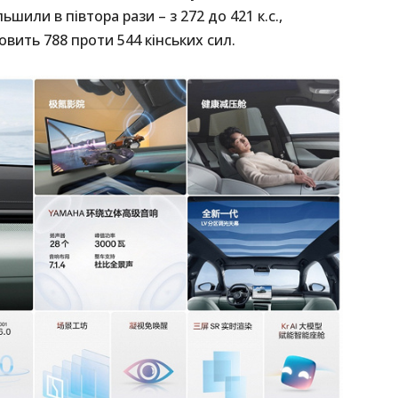
ьшили в півтора рази – з 272 до 421 к.с.,
овить 788 проти 544 кінських сил.