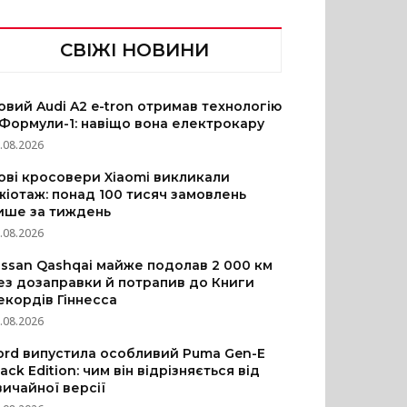
СВІЖІ НОВИНИ
овий Audi A2 e-tron отримав технологію
 Формули-1: навіщо вона електрокару
.08.2026
ові кросовери Xiaomi викликали
жіотаж: понад 100 тисяч замовлень
ише за тиждень
.08.2026
issan Qashqai майже подолав 2 000 км
ез дозаправки й потрапив до Книги
екордів Гіннесса
.08.2026
ord випустила особливий Puma Gen-E
lack Edition: чим він відрізняється від
вичайної версії