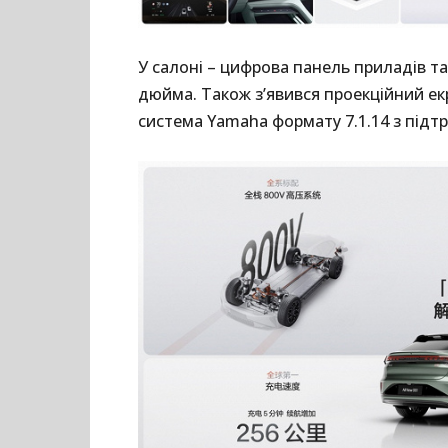
У салоні – цифрова панель приладів т
дюйма. Також з’явився проекційний ек
система Yamaha формату 7.1.14 з підт