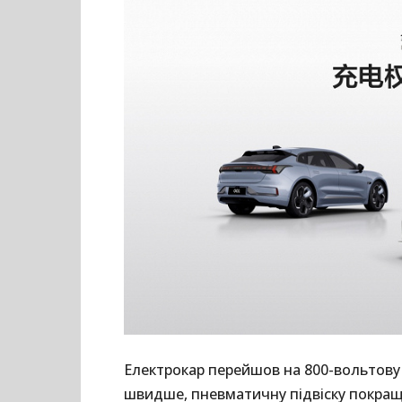
Електрокар перейшов на 800-вольтову
швидше, пневматичну підвіску покращи