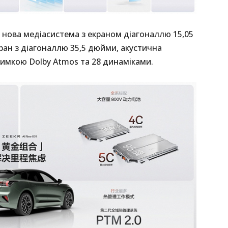
а нова медіасистема з екраном діагоналлю 15,05
ран з діагоналлю 35,5 дюйми, акустична
римкою Dolby Atmos та 28 динаміками.