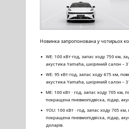
Новинка запропонована у чотирьох ко
WE: 100 кВт·год, запас ходу 750 км, зад
акустика Yamaha, шкіряний салон – 37
WE: 95 кВт·год, запас ходу 675 км, повн
акустика Yamaha, шкіряний салон – 37
ME: 100 кВт · год, запас ходу 705 км, п
покращена пневмопідвіска, лідар, акус
YOU: 100 кВт · год, запас ходу 705 км, 
покращена пневмопідвіска, лідар, аку
доларів.