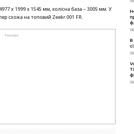
06
77 х 1999 х 1545 мм, колісна база – 3005 мм. У
Н
ер схожа на топовий Zeekr 001 FR.
п
ф
06
В
с
06
V
T
ф
06