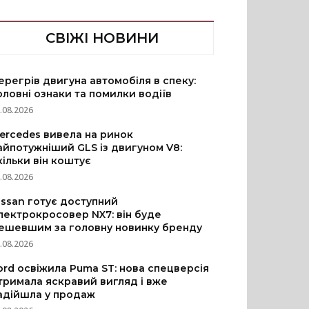
СВІЖІ НОВИНИ
ерегрів двигуна автомобіля в спеку:
оловні ознаки та помилки водіїв
.08.2026
ercedes вивела на ринок
айпотужніший GLS із двигуном V8:
кільки він коштує
.08.2026
issan готує доступний
лектрокросовер NX7: він буде
ешевшим за головну новинку бренду
.08.2026
ord освіжила Puma ST: нова спецверсія
тримала яскравий вигляд і вже
адійшла у продаж