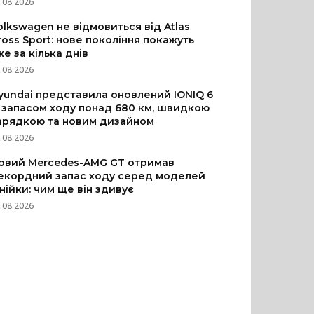
.08.2026
olkswagen не відмовиться від Atlas
ross Sport: нове покоління покажуть
же за кілька днів
.08.2026
yundai представила оновлений IONIQ 6
з запасом ходу понад 680 км, швидкою
арядкою та новим дизайном
.08.2026
овий Mercedes-AMG GT отримав
екордний запас ходу серед моделей
інійки: чим ще він здивує
.08.2026