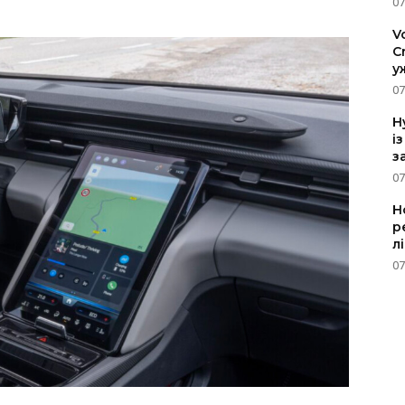
07
V
C
у
07
H
і
з
07
Н
р
л
07