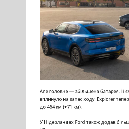
Але головне — збільшена батарея. Її єм
вплинуло на запас ходу. Explorer тепер
до 464 км (+71 км).
У Нідерландах Ford також додав біль