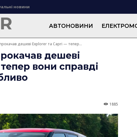
уальні новини
АВТОНОВИНИ
ЕЛЕКТРОМО
прокачав дешеві Explorer та Capri — тепер...
прокачав дешеві
— тепер вони справді
бливо
1885