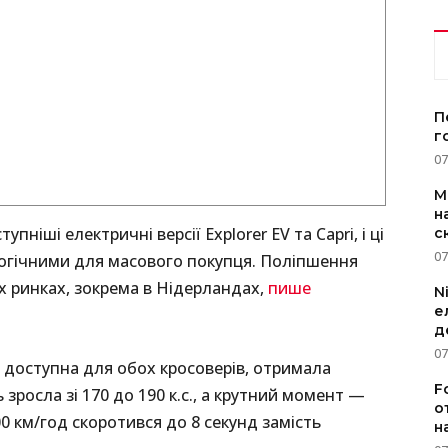
П
г
07
M
н
пніші електричні версії Explorer EV та Capri, і ці
с
07
логічними для масового покупця. Поліпшення
х ринках, зокрема в Нідерландах,
пише
N
е
д
07
а доступна для обох кросоверів, отримала
F
росла зі 170 до 190 к.с., а крутний момент —
о
00 км/год скоротився до 8 секунд замість
н