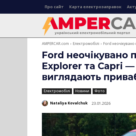
Про сайт
Карта електрозаправок
Акт
AMPERCAR.com
Електромобілі
Ford неочікувано 
Ford неочікувано 
Explorer та Capri 
виглядають прива
Електромобілі
Новини
Фото
Nataliya Kovalchuk
23.01.2026