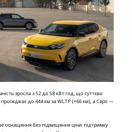
ність зросла з 52 до 58 кВт·год, що суттєво
 проїжджає до 444 км за WLTP (+66 км), а Capri —
ше оснащення без підвищення ціни: підтримку