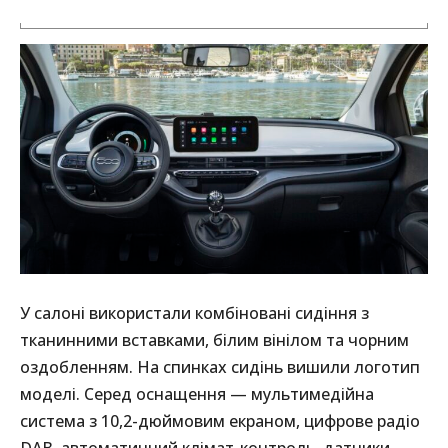
У салоні використали комбіновані сидіння з
тканинними вставками, білим вінілом та чорним
оздобленням. На спинках сидінь вишили логотип
моделі. Серед оснащення — мультимедійна
система з 10,2-дюймовим екраном, цифрове радіо
DAB, автоматичний клімат-контроль, датчики