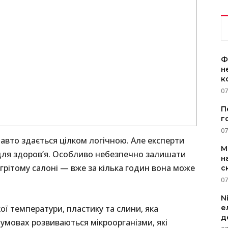
Ф
н
к
07
П
г
07
 авто здається цілком логічною. Але експерти
M
 для здоров’я. Особливо небезпечно залишати
н
рітому салоні — вже за кілька годин вона може
с
07
N
ї температури, пластику та слини, яка
е
д
 умовах розвиваються мікроорганізми, які