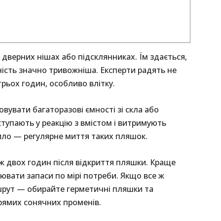
дверних нішах або підсклянниках. Їм здається,
ність значно тривожніша. Експерти радять не
трьох годин, особливо влітку.
вувати багаторазові ємності зі скла або
ступають у реакцію з вмістом і витримують
ило — регулярне миття таких пляшок.
ж двох годин після відкриття пляшки. Краще
ювати запаси по мірі потреби. Якщо все ж
шрут — обирайте герметичні пляшки та
 прямих сонячних променів.