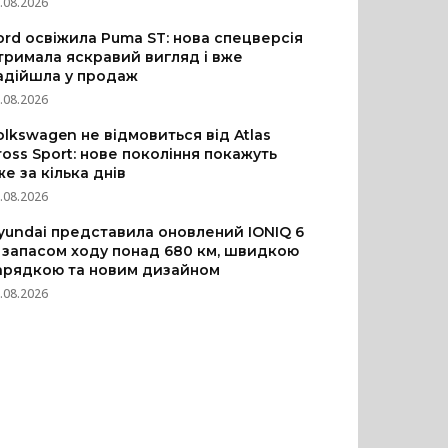
.08.2026
ord освіжила Puma ST: нова спецверсія
тримала яскравий вигляд і вже
адійшла у продаж
.08.2026
olkswagen не відмовиться від Atlas
ross Sport: нове покоління покажуть
же за кілька днів
.08.2026
yundai представила оновлений IONIQ 6
з запасом ходу понад 680 км, швидкою
арядкою та новим дизайном
.08.2026