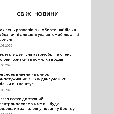
СВІЖІ НОВИНИ
ахівець розповів, які оберти найбільш
ебезпечні для двигуна автомобіля, а які
орисні
.08.2026
ерегрів двигуна автомобіля в спеку:
оловні ознаки та помилки водіїв
.08.2026
ercedes вивела на ринок
айпотужніший GLS із двигуном V8:
кільки він коштує
.08.2026
issan готує доступний
лектрокросовер NX7: він буде
ешевшим за головну новинку бренду