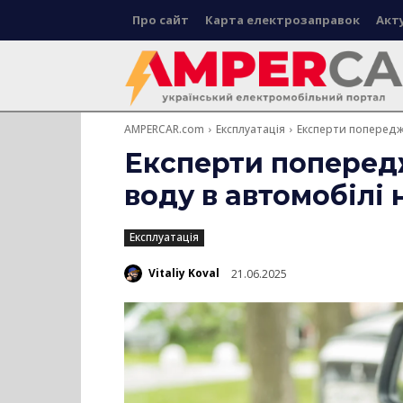
Про сайт
Карта електрозаправок
Акт
AMPERCAR.com
Експлуатація
Експерти попереджа
Експерти поперед
воду в автомобілі 
Експлуатація
Vitaliy Koval
21.06.2025