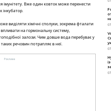
07
я імунітету. Вже один ковток може перенести
F
як інкубатор.
о
н
оже виділяти хімічні сполуки, зокрема фталати
07
 впливати на гормональну систему,
V
топодібної залози. Чим довше вода перебуває у
C
у
е таких речовин потрапляє в неї.
07
H
і
з
07