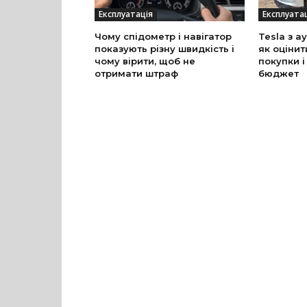
Експлуатація
Експлуата
Чому спідометр і навігатор
Tesla з а
показують різну швидкість і
як оцінит
чому вірити, щоб не
покупки і
отримати штраф
бюджет