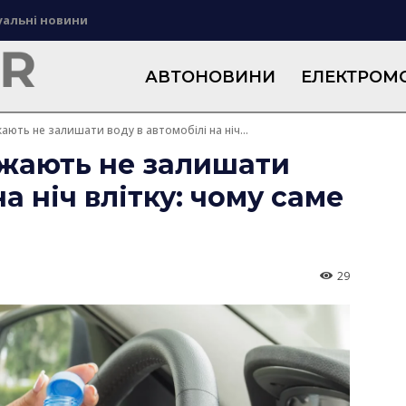
уальні новини
АВТОНОВИНИ
ЕЛЕКТРОМО
ють не залишати воду в автомобілі на ніч...
жають не залишати
на ніч влітку: чому саме
29