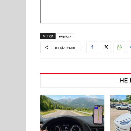
МІТКИ
поради
поділіться
НЕ