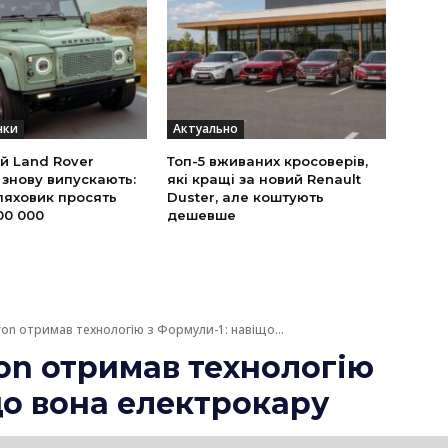
нки
Актуально
й Land Rover
Топ-5 вживаних кросоверів,
 знову випускають:
які кращі за новий Renault
ляховик просять
Duster, але коштують
00 000
дешевше