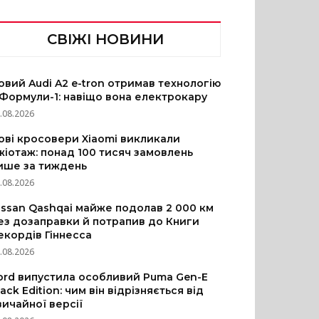
СВІЖІ НОВИНИ
овий Audi A2 e-tron отримав технологію
 Формули-1: навіщо вона електрокару
.08.2026
ові кросовери Xiaomi викликали
жіотаж: понад 100 тисяч замовлень
ише за тиждень
.08.2026
issan Qashqai майже подолав 2 000 км
ез дозаправки й потрапив до Книги
екордів Гіннесса
.08.2026
ord випустила особливий Puma Gen-E
lack Edition: чим він відрізняється від
вичайної версії