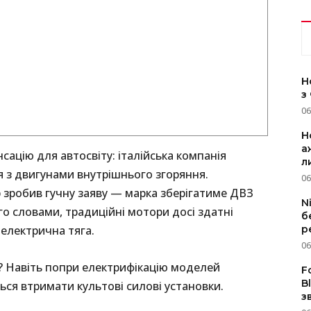
Н
з
06
Н
а
ацію для автосвіту: італійська компанія
л
 з двигунами внутрішнього згоряння.
06
 зробив гучну заяву — марка зберігатиме ДВЗ
N
ого словами, традиційні мотори досі здатні
б
р
 електрична тяга.
06
? Навіть попри електрифікацію моделей
F
B
ться втримати культові силові установки.
з