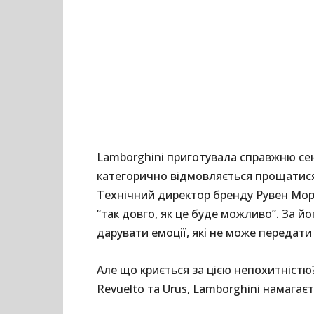
Lamborghini приготувала справжню сенс
категорично відмовляється прощатися
Технічний директор бренду Рувен Мор
“так довго, як це буде можливо”. За й
дарувати емоції, які не може передати
Але що криється за цією непохитністю
Revuelto та Urus, Lamborghini намагає