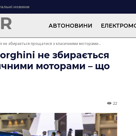
уальні новини
АВТОНОВИНИ
ЕЛЕКТРОМО
i не збирається прощатися з класичними моторами...
rghini не збирається
ичними моторами – що
22