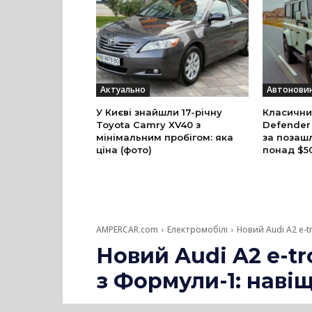
Актуально
Автонови
У Києві знайшли 17-річну
Класични
Toyota Camry XV40 з
Defender
мінімальним пробігом: яка
за позаш
ціна (фото)
понад $5