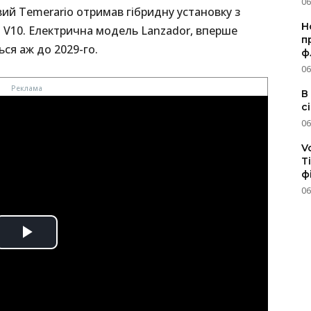
06
вий Temerario отримав гібридну установку з
Н
 V10. Електрична модель Lanzador, вперше
п
ься аж до 2029-го.
ф
06
В
с
06
V
T
ф
06