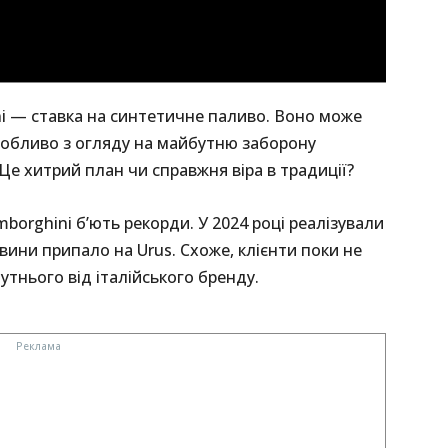
ni — ставка на синтетичне паливо. Воно може
собливо з огляду на майбутню заборону
Це хитрий план чи справжня віра в традиції?
borghini б’ють рекорди. У 2024 році реалізували
овини припало на Urus. Схоже, клієнти поки не
тнього від італійського бренду.