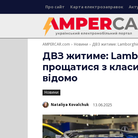
Про сайт
Карта електрозаправок
Акт
AMPERCAR.com
Новини
ДВЗ житиме: Lamborghin
ДВЗ житиме: Lambo
прощатися з клас
відомо
Новини
Nataliya Kovalchuk
13.06.2025