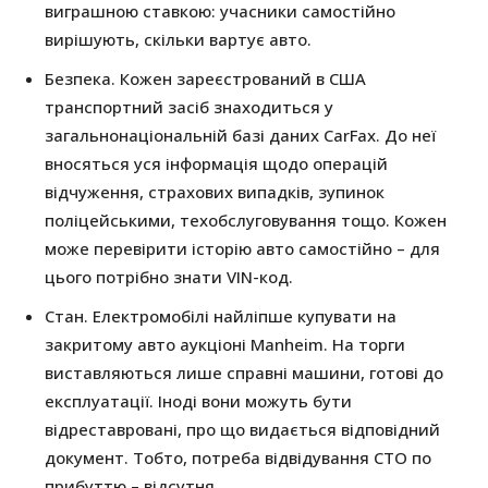
виграшною ставкою: учасники самостійно
вирішують, скільки вартує авто.
Безпека. Кожен зареєстрований в США
транспортний засіб знаходиться у
загальнонаціональній базі даних CarFax. До неї
вносяться уся інформація щодо операцій
відчуження, страхових випадків, зупинок
поліцейськими, техобслуговування тощо. Кожен
може перевірити історію авто самостійно – для
цього потрібно знати VIN-код.
Стан. Електромобілі найліпше купувати на
закритому авто аукціоні Manheim. На торги
виставляються лише справні машини, готові до
експлуатації. Іноді вони можуть бути
відреставровані, про що видається відповідний
документ. Тобто, потреба відвідування СТО по
прибуттю – відсутня.