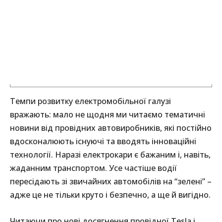
Темпи розвитку електромобільної галузі
вражають: мало не щодня ми читаємо тематичні
новини від провідних автовиробників, які постійно
вдосконалюють існуючі та вводять інноваційні
технології. Наразі електрокари є бажаним і, навіть,
жаданним транспортом. Усе частіше водії
пересідають зі звичайних автомобілів на “зелені” –
адже це не тільки круто і безпечно, а ще й вигідно.
Читаючи про нові досягнення провідної Tesla і