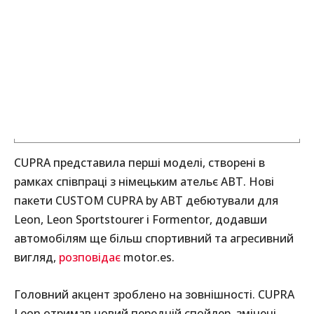
CUPRA представила перші моделі, створені в
рамках співпраці з німецьким ательє ABT. Нові
пакети CUSTOM CUPRA by ABT дебютували для
Leоn, Leоn Sportstourer і Formentor, додавши
автомобілям ще більш спортивний та агресивний
вигляд,
розповідає
motor.es.
Головний акцент зроблено на зовнішності. CUPRA
Leоn отримав новий передній спойлер, змінені