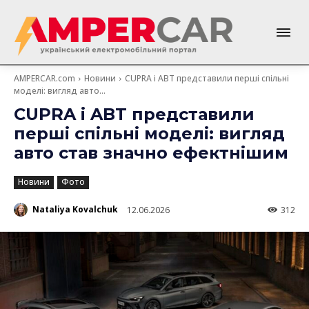
AMPERCAR.com
Новини
CUPRA і ABT представили перші спільні
моделі: вигляд авто...
CUPRA і ABT представили
перші спільні моделі: вигляд
авто став значно ефектнішим
Новини
Фото
Nataliya Kovalchuk
12.06.2026
312