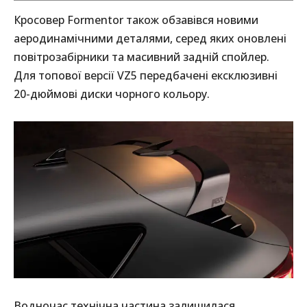
Кросовер Formentor також обзавівся новими
аеродинамічними деталями, серед яких оновлені
повітрозабірники та масивний задній спойлер.
Для топової версії VZ5 передбачені ексклюзивні
20-дюймові диски чорного кольору.
Водночас технічна частина залишилася