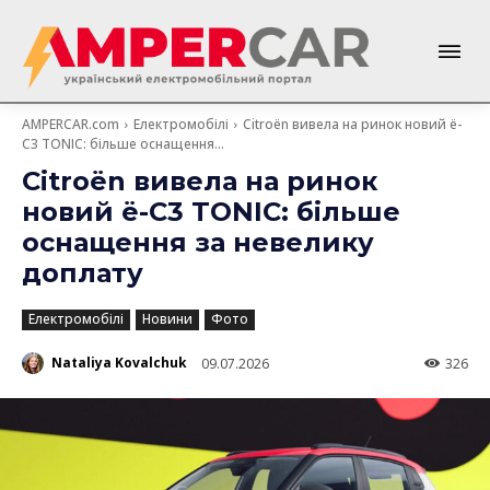
AMPERCAR.com
Електромобілі
Citroën вивела на ринок новий ë-
C3 TONIC: більше оснащення...
Citroën вивела на ринок
новий ë-C3 TONIC: більше
оснащення за невелику
доплату
Електромобілі
Новини
Фото
Nataliya Kovalchuk
09.07.2026
326