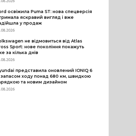
.08.2026
ord освіжила Puma ST: нова спецверсія
тримала яскравий вигляд і вже
адійшла у продаж
.08.2026
olkswagen не відмовиться від Atlas
ross Sport: нове покоління покажуть
же за кілька днів
.08.2026
yundai представила оновлений IONIQ 6
з запасом ходу понад 680 км, швидкою
арядкою та новим дизайном
.08.2026