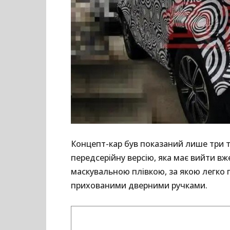
Концепт-кар був показаний лише три т
передсерійну версію, яка має вийти вж
маскувальною плівкою, за якою легко п
прихованими дверними ручками.