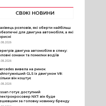
СВІЖІ НОВИНИ
ахівець розповів, які оберти найбільш
ебезпечні для двигуна автомобіля, а які
орисні
.08.2026
ерегрів двигуна автомобіля в спеку:
оловні ознаки та помилки водіїв
.08.2026
ercedes вивела на ринок
айпотужніший GLS із двигуном V8:
кільки він коштує
.08.2026
issan готує доступний
лектрокросовер NX7: він буде
ешевшим за головну новинку бренду