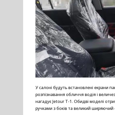
У салоні будуть встановлені екрани па
розпізнавання обличчя водія і величе
нагадує Jetour T-1. Обидві моделі отр
ручками з боків та великий ширяючий 