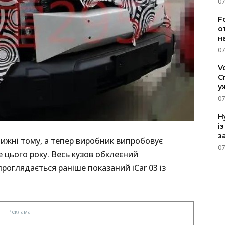
07
F
о
н
07
V
C
у
07
H
і
з
ижні тому, а тепер виробник випробовує
07
е цього року. Весь кузов обклеєний
роглядається раніше показаний iCar 03 із