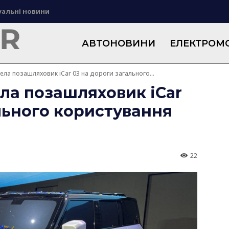
уальні новини
АВТОНОВИНИ
ЕЛЕКТРОМО
ела позашляховик iCar 03 на дороги загального...
ла позашляховик iCar
льного користування
22