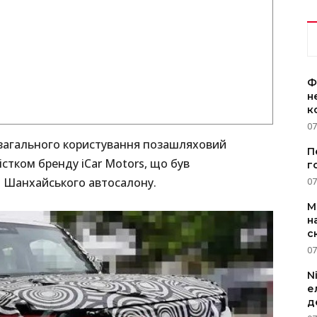
Ф
н
к
07
х загального користування позашляховий
П
істком бренду iCar Motors, що був
г
 Шанхайського автосалону.
07
M
н
с
07
N
е
д