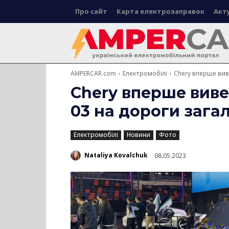
Про сайт
Карта електрозаправок
Акт
AMPERCAR.com
Електромобілі
Chery вперше вив
Chery вперше виве
03 на дороги зага
Електромобілі
Новини
Фото
Nataliya Kovalchuk
08.05.2023