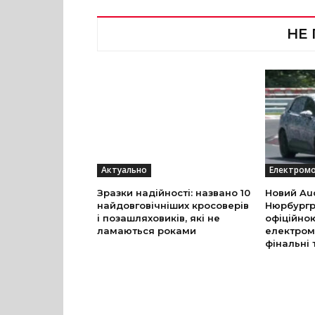
НЕ
Актуально
Електромо
Зразки надійності: названо 10
Новий Aud
найдовговічніших кросоверів
Нюрбургр
і позашляховиків, які не
офіційно
ламаються роками
електром
фінальні 