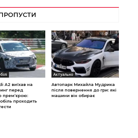
 ПРОПУСТИ
білі
Актуально
i A2 виїхав на
Автопарк Михайла Мудрика
инг перед
після повернення до гри: які
ю прем’єрою:
машини він обирає
обіль проходить
тести