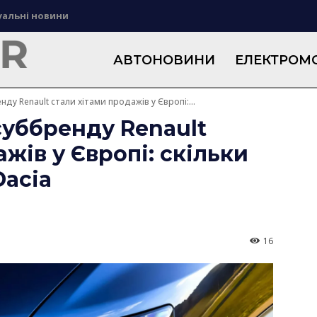
уальні новини
АВТОНОВИНИ
ЕЛЕКТРОМО
ду Renault стали хітами продажів у Європі:...
суббренду Renault
жів у Європі: скільки
Dacia
16