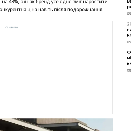
 на 48%, однак бренд усе одно зміг наростити
В
р
онкурентна ціна навіть після подорожчання.
09
2
н
к
09
Ф
м
к
08