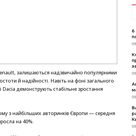
6
п
09
К
п
з
 Renault, залишаються надзвичайно популярними
09
стоти й надійності. Навіть на фоні загального
А
і Dacia демонструють стабільне зростання
м
09
В
ному з найбільших авторинків Європи — середня
р
К
зросла на 40%.
09