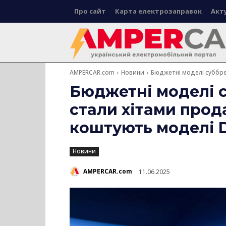
Про сайт
Карта електрозаправок
Акт
AMPERCAR.com
Новини
Бюджетні моделі суббрен
Бюджетні моделі 
стали хітами прода
коштують моделі 
Новини
AMPERCAR.com
11.06.2025