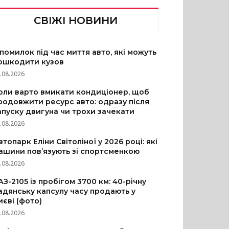
СВІЖІ НОВИНИ
 помилок під час миття авто, які можуть
ошкодити кузов
.08.2026
оли варто вмикати кондиціонер, щоб
родовжити ресурс авто: одразу після
апуску двигуна чи трохи зачекати
.08.2026
втопарк Еліни Світоліної у 2026 році: які
ашини пов’язують зі спортсменкою
.08.2026
АЗ-2105 із пробігом 3700 км: 40-річну
адянську капсулу часу продають у
иєві (фото)
.08.2026