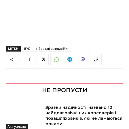
МІТКИ
BYD
гібридні автомобілі
НЕ ПРОПУСТИ
Зразки надійності: названо 10
найдовговічніших кросоверів і
позашляховиків, які не ламаються
роками
Актуально