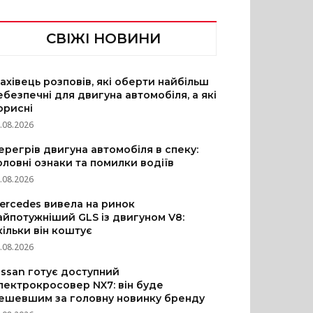
СВІЖІ НОВИНИ
ахівець розповів, які оберти найбільш
ебезпечні для двигуна автомобіля, а які
орисні
.08.2026
ерегрів двигуна автомобіля в спеку:
оловні ознаки та помилки водіїв
.08.2026
ercedes вивела на ринок
айпотужніший GLS із двигуном V8:
кільки він коштує
.08.2026
issan готує доступний
лектрокросовер NX7: він буде
ешевшим за головну новинку бренду