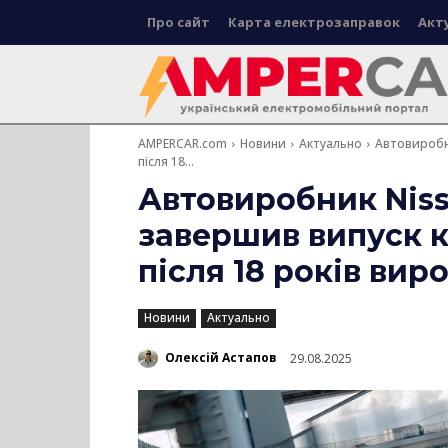
Про сайт
Карта електрозаправок
Акт
AMPERCAR.com
Новини
Актуально
Автовиробн
після 18...
Автовиробник Nis
завершив випуск к
після 18 років ви
Новини
Актуально
Олексій Астапов
29.08.2025