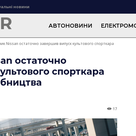
уальні новини
АВТОНОВИНИ
ЕЛЕКТРОМО
ик Nissan остаточно завершив випуск культового спорткара
san остаточно
ультового спорткара
робництва
17