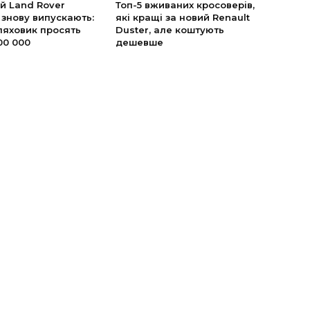
й Land Rover
Топ-5 вживаних кросоверів,
 знову випускають:
які кращі за новий Renault
ляховик просять
Duster, але коштують
00 000
дешевше