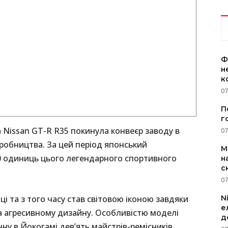
Ф
н
к
07
П
г
Nissan GT-R R35 покинула конвеєр заводу в
07
иробництва. За цей період японський
M
0 одиниць цього легендарного спортивного
н
с
07
N
ці та з того часу став світовою іконою завдяки
е
а агресивному дизайну. Особливістю моделі
д
ну в Йокогамі дев’ять майстрів-ремісників,