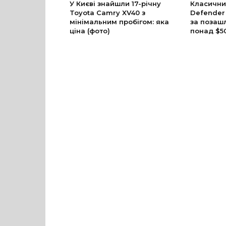
У Києві знайшли 17-річну
Класични
Toyota Camry XV40 з
Defender
мінімальним пробігом: яка
за позаш
ціна (фото)
понад $5