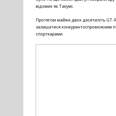
відомих як Такумі.
Протягом майже двох десятиліть GT-R
залишатися конкурентоспроможним по
спорткарами.