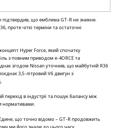
an підтвердив, що емблема GT-R не зникне.
6, проте чіткі терміни та остаточні
концепт Hyper Force, який спочатку
іль з повним приводом e-4ORCE та
днак згодом Nissan уточнив, що майбутній R36
оєднає 3,5-літровий V6 двигун з
.
 перехід в індустрії та пошук балансу між
и нормативами.
 Єдине, що точно відомо – GT-R продовжить
якому ми його знали до цього часу.