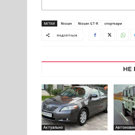
МІТКИ
Nissan
Nissan GT-R
спорткари
поділіться
НЕ
Актуально
Автонови