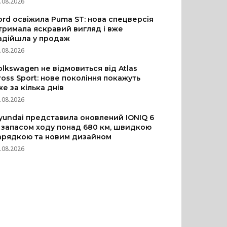
.08.2026
ord освіжила Puma ST: нова спецверсія
тримала яскравий вигляд і вже
адійшла у продаж
.08.2026
olkswagen не відмовиться від Atlas
ross Sport: нове покоління покажуть
же за кілька днів
.08.2026
yundai представила оновлений IONIQ 6
з запасом ходу понад 680 км, швидкою
арядкою та новим дизайном
.08.2026