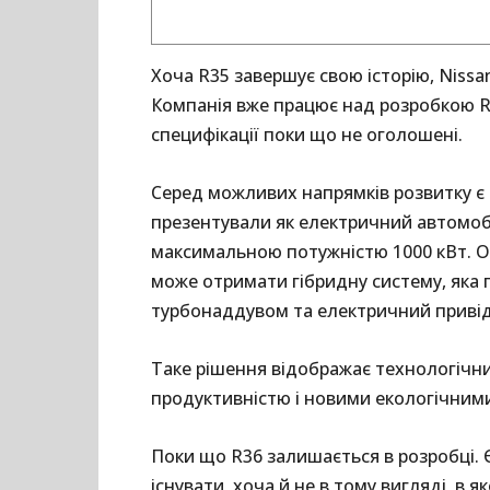
Хоча R35 завершує свою історію, Niss
Компанія вже працює над розробкою R3
специфікації поки що не оголошені.
Серед можливих напрямків розвитку є 
презентували як електричний автомоб
максимальною потужністю 1000 кВт. О
може отримати гібридну систему, яка п
турбонаддувом та електричний привід
Таке рішення відображає технологічний
продуктивністю і новими екологічним
Поки що R36 залишається в розробці.
існувати, хоча й не в тому вигляді, в 