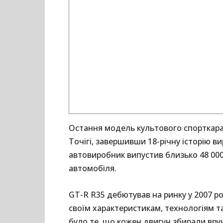
Остання модель культового спорткара 
Точігі, завершивши 18-річну історію в
автовиробник випустив близько 48 00
автомобіля.
GT-R R35 дебютував на ринку у 2007 ро
своїм характеристикам, технологіям т
було те, що кожен двигун збирали вруч