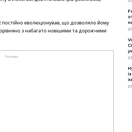
07
F
о
 постійно еволюціонував, що дозволяло йому
н
07
рівняно з набагато новішими та дорожчими
V
C
у
07
H
і
з
07